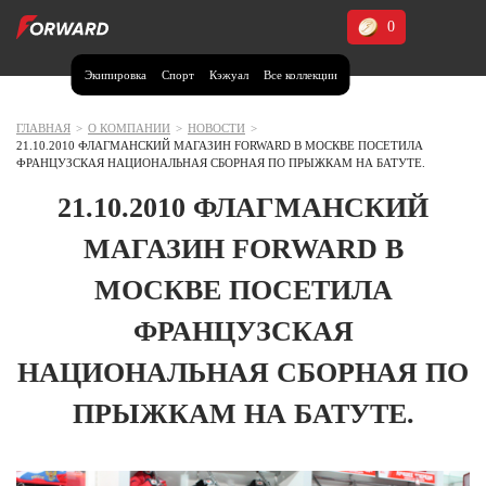
0
Экипировка
Спорт
Кэжуал
Все коллекции
Москва и МО
Архангельская область (1)
ГЛАВНАЯ
>
О КОМПАНИИ
>
НОВОСТИ
>
21.10.2010 ФЛАГМАНСКИЙ МАГАЗИН FORWARD В МОСКВЕ ПОСЕТИЛА
Волгоградская область (1)
ФРАНЦУЗСКАЯ НАЦИОНАЛЬНАЯ СБОРНАЯ ПО ПРЫЖКАМ НА БАТУТЕ.
Воронежская область (1)
21.10.2010 ФЛАГМАНСКИЙ
Дагестан (2)
МАГАЗИН FORWARD В
Иркутская область (2)
МОСКВЕ ПОСЕТИЛА
Калининградская область (1)
ФРАНЦУЗСКАЯ
Кемеровская область (2)
Краснодарский край (5)
НАЦИОНАЛЬНАЯ СБОРНАЯ ПО
Красноярский край (5)
Курская область (1)
ПРЫЖКАМ НА БАТУТЕ.
Москва и МО (14)
Нижегородская область (1)