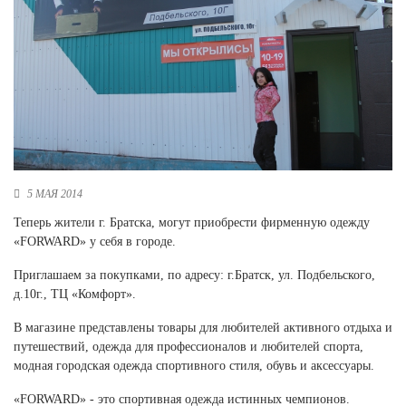
Новосибирская область (3)
Омская область (5)
Республика Башкортостан (3)
Республика Крым (1)
Республика Татарстан (2)
Ростовская область (2)
Самарская область (1)
Санкт-Петербург и ЛО (3)
5 МАЯ 2014
Саратовская область (1)
Теперь жители г. Братска, могут приобрести фирменную одежду
Свердловская область (5)
«FORWARD» у себя в городе.
Северная Осетия (2)
Смоленская область (1)
Приглашаем за покупками, по адресу: г.Братск, ул. Подбельского,
Ставропольский край (5)
д.10г., ТЦ «Комфорт».
Томская область (1)
В магазине представлены товары для любителей активного отдыха и
Тульская область (1)
путешествий, одежда для профессионалов и любителей спорта,
Тюменская область (3)
модная городская одежда спортивного стиля, обувь и аксессуары.
Хакасия (1)
«FORWARD» - это спортивная одежда истинных чемпионов.