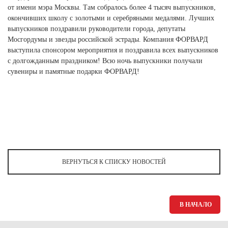
Ханты-Мансийский автономный округ (3)
от имени мэра Москвы. Там собралось более 4 тысяч выпускников,
окончивших школу с золотыми и серебряными медалями. Лучших
Челябинская область (2)
выпускников поздравили руководители города, депутаты
Мосгордумы и звезды российской эстрады. Компания ФОРВАРД
Ямало-Ненецкий автономный округ (1)
выступила спонсором мероприятия и поздравила всех выпускников
Ярославская область (1)
с долгожданным праздником! Всю ночь выпускники получали
сувениры и памятные подарки ФОРВАРД!
ВЕРНУТЬСЯ К СПИСКУ НОВОСТЕЙ
В НАЧАЛО