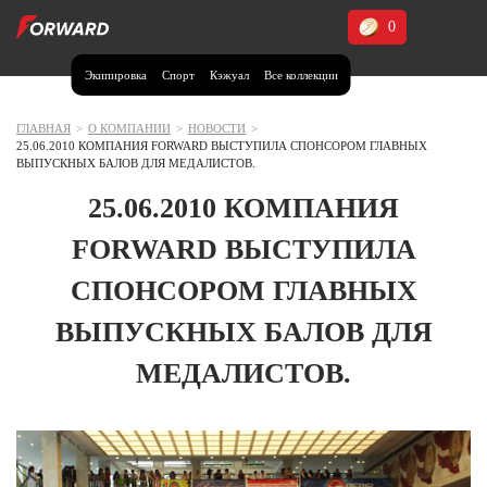
0
Экипировка
Спорт
Кэжуал
Все коллекции
Москва и МО
Архангельская область (1)
ГЛАВНАЯ
>
О КОМПАНИИ
>
НОВОСТИ
>
25.06.2010 КОМПАНИЯ FORWARD ВЫСТУПИЛА СПОНСОРОМ ГЛАВНЫХ
Волгоградская область (1)
ВЫПУСКНЫХ БАЛОВ ДЛЯ МЕДАЛИСТОВ.
Воронежская область (1)
25.06.2010 КОМПАНИЯ
Дагестан (2)
FORWARD ВЫСТУПИЛА
Иркутская область (2)
СПОНСОРОМ ГЛАВНЫХ
Калининградская область (1)
ВЫПУСКНЫХ БАЛОВ ДЛЯ
Кемеровская область (2)
Краснодарский край (5)
МЕДАЛИСТОВ.
Красноярский край (5)
Курская область (1)
Москва и МО (14)
Нижегородская область (1)