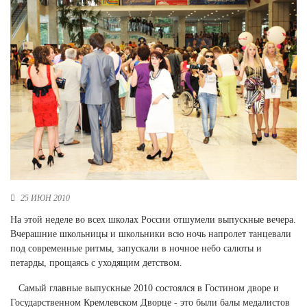
Новосибирская область (3)
Омская область (5)
Республика Башкортостан (3)
Республика Крым (1)
Республика Татарстан (2)
Ростовская область (2)
Самарская область (1)
Санкт-Петербург и ЛО (3)
Саратовская область (1)
Свердловская область (5)
Северная Осетия (2)
25 ИЮН 2010
Смоленская область (1)
Ставропольский край (5)
На этой неделе во всех школах России отшумели выпускные вечера.
Вчерашние школьницы и школьники всю ночь напролет танцевали
Томская область (1)
под современные ритмы, запускали в ночное небо салюты и
Тульская область (1)
петарды, прощаясь с уходящим детством.
Тюменская область (3)
Самый главные выпускные 2010 состоялся в Гостином дворе и
Хакасия (1)
Государственном Кремлевском Дворце
- это были балы медалистов