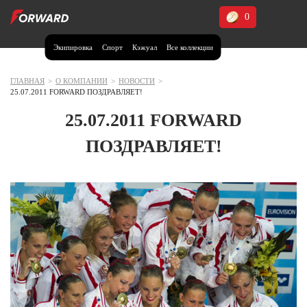
0
Экипировка
Спорт
Кэжуал
Все коллекции
Москва и МО
Архангельская область (1)
ГЛАВНАЯ
>
О КОМПАНИИ
>
НОВОСТИ
>
25.07.2011 FORWARD ПОЗДРАВЛЯЕТ!
Волгоградская область (1)
25.07.2011 FORWARD
Воронежская область (1)
ПОЗДРАВЛЯЕТ!
Дагестан (2)
Иркутская область (2)
Калининградская область (1)
Кемеровская область (2)
Краснодарский край (5)
Красноярский край (5)
Курская область (1)
Москва и МО (14)
Нижегородская область (1)