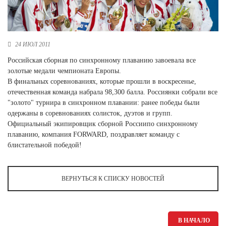
Новосибирская область (3)
Омская область (5)
24 ИЮЛ 2011
Республика Башкортостан (3)
Республика Крым (1)
Российская сборная по синхронному плаванию завоевала все
Республика Татарстан (2)
золотые медали чемпионата Европы.
Ростовская область (2)
В финальных соревнованиях, которые прошли в воскресенье,
отечественная команда набрала 98,300 балла. Россиянки собрали все
Самарская область (1)
"золото" турнира в синхронном плавании: ранее победы были
Санкт-Петербург и ЛО (3)
одержаны в соревнованиях солисток, дуэтов и групп.
Саратовская область (1)
Официальный экипировщик сборной Россиипо синхронному
Свердловская область (5)
плаванию, компания FORWARD, поздравляет команду с
Северная Осетия (2)
блистательной победой!
Смоленская область (1)
Ставропольский край (5)
Томская область (1)
ВЕРНУТЬСЯ К СПИСКУ НОВОСТЕЙ
Тульская область (1)
Тюменская область (3)
Хакасия (1)
В НАЧАЛО