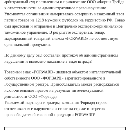
Ханты-Мансийский автономный округ (3)
арбитражный суд с заявлением о привлечение ООО «Форин Трейд»
к ответственности за административное правонарушение.
Челябинская область (2)
Упомянутая организация намеривалась совершить незаконный ввоз
партии товара из 1218 мужских футболок на территорию РФ. Товар
Ямало-Ненецкий автономный округ (1)
был арестован и отправлен в Центрально экспертно-криминальное
Ярославская область (1)
таможенное управление. В результате экспертизы, товар,
маркированный товарный знаком «FORWARD» не соответствует
оригинальной продукции.
По данному делу был составлен протокол об административном
нарушении и вынесено наказание в виде штрафа!
Товарный знак «FORWARD» является объектом интеллектуальной
собственности ООО «ФОРВАРД» зарегистрированного в
Государственном реестре. Правообладатель может распоряжаться
исключительным правом на результат интеллектуальной
деятельности ООО «Форвард».
Уважаемый партнеры и дилеры, компания Форвард строго
отслеживает все нарушения и стоит на страже интересов
правообладателей товарной продукции FORWARD!