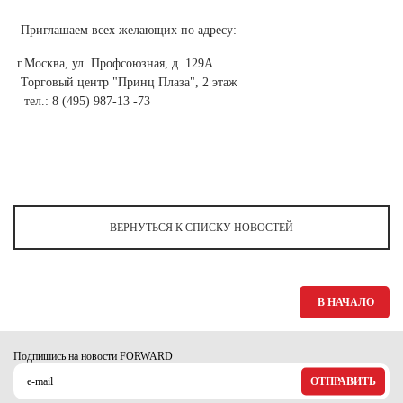
Ханты-Мансийский автономный округ (3)
Приглашаем всех желающих по адресу:
Челябинская область (2)
г.Москва, ул. Профсоюзная, д. 129А
Ямало-Ненецкий автономный округ (1)
Торговый центр "Принц Плаза", 2 этаж
Ярославская область (1)
тел.: 8 (495) 987-13 -73
ВЕРНУТЬСЯ К СПИСКУ НОВОСТЕЙ
В НАЧАЛО
Подпишись на новости FORWARD
ОТПРАВИТЬ