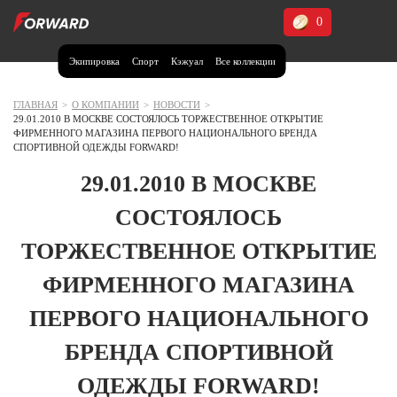
0
Экипировка
Спорт
Кэжуал
Все коллекции
Москва и МО
Архангельская область (1)
ГЛАВНАЯ
>
О КОМПАНИИ
>
НОВОСТИ
>
29.01.2010 В МОСКВЕ СОСТОЯЛОСЬ ТОРЖЕСТВЕННОЕ ОТКРЫТИЕ
Волгоградская область (1)
ФИРМЕННОГО МАГАЗИНА ПЕРВОГО НАЦИОНАЛЬНОГО БРЕНДА
СПОРТИВНОЙ ОДЕЖДЫ FORWARD!
Воронежская область (1)
29.01.2010 В МОСКВЕ
Дагестан (2)
СОСТОЯЛОСЬ
Иркутская область (2)
ТОРЖЕСТВЕННОЕ ОТКРЫТИЕ
Калининградская область (1)
Кемеровская область (2)
ФИРМЕННОГО МАГАЗИНА
Краснодарский край (5)
Красноярский край (5)
ПЕРВОГО НАЦИОНАЛЬНОГО
Курская область (1)
БРЕНДА СПОРТИВНОЙ
Москва и МО (14)
ОДЕЖДЫ FORWARD!
Нижегородская область (1)