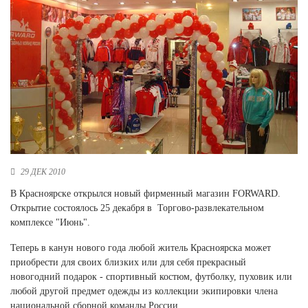
Новосибирская область (3)
Омская область (5)
Республика Башкортостан (3)
Республика Крым (1)
Республика Татарстан (2)
Ростовская область (2)
Самарская область (1)
Санкт-Петербург и ЛО (3)
Саратовская область (1)
29 ДЕК 2010
Свердловская область (5)
Северная Осетия (2)
В Красноярске открылся новый фирменный магазин FORWARD.
Смоленская область (1)
Открытие состоялось 25 декабря в Торгово-развлекательном
Ставропольский край (5)
комплексе "Июнь".
Томская область (1)
Теперь в канун нового года любой житель Красноярска может
Тульская область (1)
приобрести для своих близких или для себя прекрасный
Тюменская область (3)
новогодний подарок - спортивный костюм, футболку, пуховик или
любой другой предмет одежды из коллекции экипировки члена
Хакасия (1)
национальной сборной команды России.