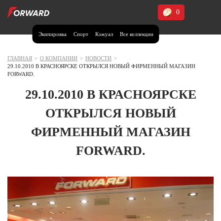
0
Экипировка
Спорт
Кэжуал
Все коллекции
Москва и МО
Архангельская область (1)
ГЛАВНАЯ
>
О КОМПАНИИ
>
НОВОСТИ
>
29.10.2010 В КРАСНОЯРСКЕ ОТКРЫЛСЯ НОВЫЙ ФИРМЕННЫЙ МАГАЗИН
Волгоградская область (1)
FORWARD.
Воронежская область (1)
29.10.2010 В КРАСНОЯРСКЕ
Дагестан (2)
ОТКРЫЛСЯ НОВЫЙ
Иркутская область (2)
ФИРМЕННЫЙ МАГАЗИН
Калининградская область (1)
FORWARD.
Кемеровская область (2)
Краснодарский край (5)
Красноярский край (5)
Курская область (1)
Москва и МО (14)
Нижегородская область (1)