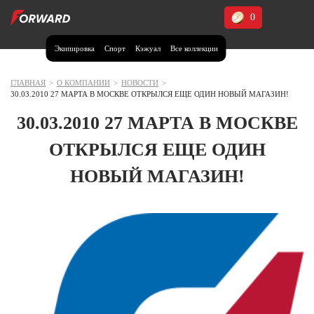
0
Экипировка
Спорт
Кэжуал
Все коллекции
Москва и МО
Архангельская область (1)
ГЛАВНАЯ
>
О КОМПАНИИ
>
НОВОСТИ
>
30.03.2010 27 МАРТА В МОСКВЕ ОТКРЫЛСЯ ЕЩЕ ОДИН НОВЫЙ МАГАЗИН!
Волгоградская область (1)
30.03.2010 27 МАРТА В МОСКВЕ
Воронежская область (1)
ОТКРЫЛСЯ ЕЩЕ ОДИН
Дагестан (2)
НОВЫЙ МАГАЗИН!
Иркутская область (2)
Калининградская область (1)
Кемеровская область (2)
Краснодарский край (5)
Красноярский край (5)
Курская область (1)
Москва и МО (14)
Нижегородская область (1)