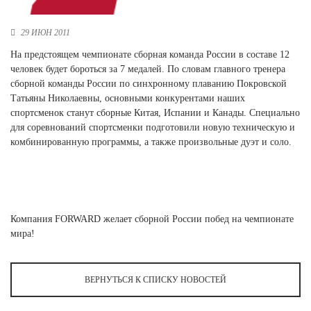
Ханты-Мансийский автономный округ (3)
Челябинская область (2)
29 ИЮН 2011
На предстоящем чемпионате сборная команда России в составе 12
Ямало-Ненецкий автономный округ (1)
человек будет бороться за 7 медалей. По словам главного тренера
Ярославская область (1)
сборной команды России по синхронному плаванию Покровской
Татьяны Николаевны, основными конкурентами наших
спортсменок станут сборные Китая, Испании и Канады. Специально
для соревнований спортсменки подготовили новую техническую и
комбинированную программы, а также произвольные дуэт и соло.
Компания FORWARD желает сборной России побед на чемпионате
мира!
ВЕРНУТЬСЯ К СПИСКУ НОВОСТЕЙ