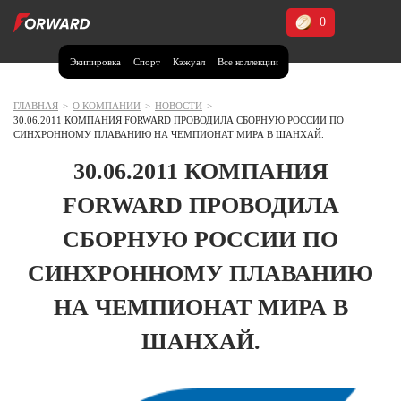
0
Экипировка
Спорт
Кэжуал
Все коллекции
Москва и МО
Архангельская область (1)
ГЛАВНАЯ
>
О КОМПАНИИ
>
НОВОСТИ
>
30.06.2011 КОМПАНИЯ FORWARD ПРОВОДИЛА СБОРНУЮ РОССИИ ПО
Волгоградская область (1)
СИНХРОННОМУ ПЛАВАНИЮ НА ЧЕМПИОНАТ МИРА В ШАНХАЙ.
Воронежская область (1)
30.06.2011 КОМПАНИЯ
Дагестан (2)
FORWARD ПРОВОДИЛА
Иркутская область (2)
СБОРНУЮ РОССИИ ПО
Калининградская область (1)
СИНХРОННОМУ ПЛАВАНИЮ
Кемеровская область (2)
Краснодарский край (5)
НА ЧЕМПИОНАТ МИРА В
Красноярский край (5)
Курская область (1)
ШАНХАЙ.
Москва и МО (14)
Нижегородская область (1)