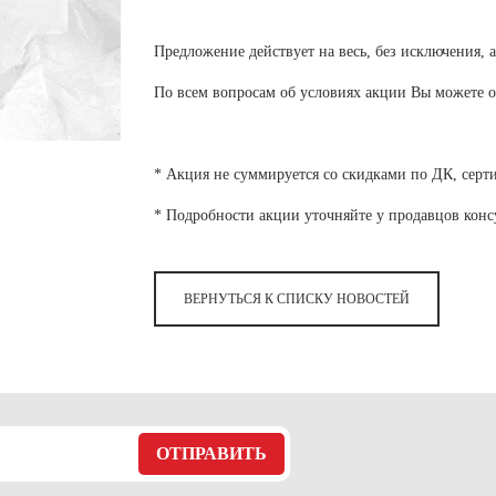
 белье
ы
 белье
Санкт-Петербург и ЛО (3)
ский край (5)
 и пуховики
Саратовская область (1)
область (1)
Предложение действует на весь, без исключения, 
ы
ы
Свердловская область (5)
 и пуховики
 и пуховики
и МО (14)
По всем вопросам об условиях акции Вы можете о
Северная Осетия (2)
Смоленская область (1)
ССУАРЫ
* Акция не суммируется со скидками по ДК, сер
ССУАРЫ
ССУАРЫ
* Подробности акции уточняйте у продавцов конс
ые уборы
и рюкзаки
ые уборы
нца
ые уборы
ВЕРНУТЬСЯ К СПИСКУ НОВОСТЕЙ
и рюкзаки
ки, варежки
и рюкзаки
нца
нца
ки, варежки
ки, варежки
ОТПРАВИТЬ