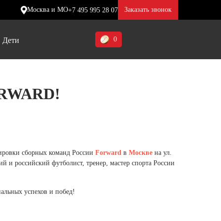
Москва и МО
Заказать звонок
+7 495 995 28 07
0
Дети
Ставропольский край (5)
RWARD!
Томская область (1)
ие
ие
ие
Тульская область (1)
отинки
отинки
отинки
Тюменская область (3)
жа
жа
жа
ировки сборных команд России
Forward
в
Москве
на ул.
Хакасия (1)
кий и российский футболист, тренер, мастер спорта России
Ханты-Мансийский автономный
округ (3)
альных успехов и побед!
Челябинская область (2)