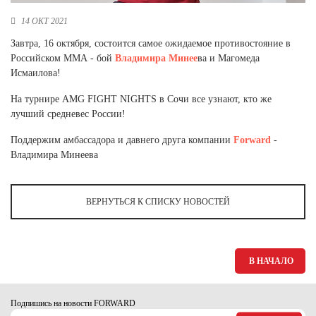
Новосибирская область (3)
14 ОКТ 2021
Омская область (5)
Завтра, 16 октября, состоится самое ожидаемое противостояние в
Российском ММА - бой
Владимира Минее
ва и Магомеда
Республика Башкортостан (3)
Исмаилова!
Республика Крым (1)
Республика Татарстан (2)
На турнире AMG FIGHT NIGHTS в Сочи все узнают, кто же
Ростовская область (2)
лучший средневес России!
Самарская область (1)
Поддержим амбассадора и давнего друга компании
Forward
-
Санкт-Петербург и ЛО (3)
Владимира Минеева
Саратовская область (1)
Свердловская область (5)
Северная Осетия (2)
ВЕРНУТЬСЯ К СПИСКУ НОВОСТЕЙ
Смоленская область (1)
Ставропольский край (5)
Томская область (1)
В НАЧАЛО
Тульская область (1)
Тюменская область (3)
Подпишись на новости FORWARD
Хакасия (1)