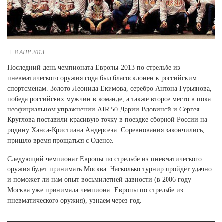
Новосибирская область (3)
Омская область (5)
Республика Башкортостан (3)
8 АПР 2013
Республика Крым (1)
Республика Татарстан (2)
Последний день чемпионата Европы-2013 по стрельбе из
Ростовская область (2)
пневматического оружия года был благосклонен к российским
спортсменам. Золото Леонида Екимова, серебро Антона Гурьянова,
Самарская область (1)
победа российских мужчин в команде, а также второе место в пока
Санкт-Петербург и ЛО (3)
неофициальном упражнении AIR 50 Дарии Вдовиной и Сергея
Саратовская область (1)
Круглова поставили красивую точку в поездке сборной России на
Свердловская область (5)
родину Ханса-Кристиана Андерсена. Соревнования закончились,
Северная Осетия (2)
пришло время прощаться с Оденсе.
Смоленская область (1)
Ставропольский край (5)
Следующий чемпионат Европы по стрельбе из пневматического
оружия будет принимать Москва. Насколько турнир пройдёт удачно
Томская область (1)
и поможет ли нам опыт восьмилетней давности (в 2006 году
Тульская область (1)
Москва уже принимала чемпионат Европы по стрельбе из
Тюменская область (3)
пневматического оружия), узнаем через год.
Хакасия (1)