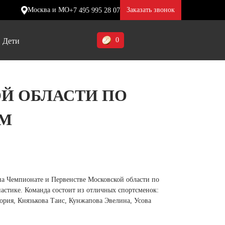
Москва и МО
Заказать звонок
+7 495 995 28 07
0
Дети
Ставропольский край (5)
Й ОБЛАСТИ ПО
Томская область (1)
М
ие
ие
ие
Тульская область (1)
отинки
отинки
отинки
Тюменская область (3)
жа
жа
жа
Хакасия (1)
Ханты-Мансийский автономный
а Чемпионате и Первенстве Московской области по
округ (3)
стике. Команда состоит из отличных спортсменок:
ория, Князькова Таис, Кунжапова Эвелина, Усова
Челябинская область (2)