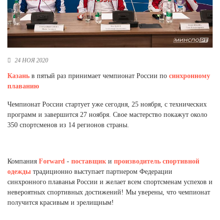
Новосибирская область (3)
Омская область (5)
Республика Башкортостан (3)
Республика Крым (1)
24 НОЯ 2020
Республика Татарстан (2)
Казань
в пятый раз принимает чемпионат России по
синхронному
Ростовская область (2)
плаванию
Самарская область (1)
Санкт-Петербург и ЛО (3)
Чемпионат России стартует уже сегодня, 25 ноября, с технических
Саратовская область (1)
программ и завершится 27 ноября. Свое мастерство покажут около
Свердловская область (5)
350 спортсменов из 14 регионов страны.
Северная Осетия (2)
Смоленская область (1)
Ставропольский край (5)
Компания
Forward
-
поставщик
и
производитель
спортивной
одежды
традиционно выступает партнером Федерации
Томская область (1)
синхронного плаванья России и желает всем спортсменам успехов и
Тульская область (1)
невероятных спортивных достижений! Мы уверены, что чемпионат
Тюменская область (3)
получится красивым и зрелищным!
Хакасия (1)