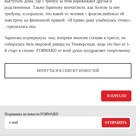
выступать дома, где с трибун за тебя переживают друзья и
Ханты-Мансийский автономный округ (3)
родственники. Также Зарипову впечатлило, как болели за нее
Челябинская область (2)
трибуны, и поразило, что какой-то человек с флагом выбежал ей
навстречу на финишной прямой. «Я прямо даже улыбнулась этому»,
Ямало-Ненецкий автономный округ (1)
- призналась она.
Ярославская область (1)
Зарипова подчеркнула: она, вопреки многим статьям в прессе, не
собиралась бить мировой рекорд на Универсиаде, ведь это был ее 1-
й старт в сезоне. FORWARD от всей души поздравляет спортсменку.
ВЕРНУТЬСЯ К СПИСКУ НОВОСТЕЙ
В НАЧАЛО
Подпишись на новости FORWARD
ОТПРАВИТЬ