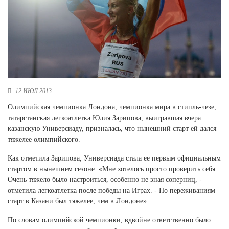
Новосибирская область (3)
Омская область (5)
Республика Башкортостан (3)
Республика Крым (1)
Республика Татарстан (2)
Ростовская область (2)
12 ИЮЛ 2013
Самарская область (1)
Олимпийская чемпионка Лондона, чемпионка мира в стипль-чезе,
Санкт-Петербург и ЛО (3)
татарстанская легкоатлетка Юлия Зарипова, выигравшая вчера
Саратовская область (1)
казанскую Универсиаду, призналась, что нынешний старт ей дался
Свердловская область (5)
тяжелее олимпийского.
Северная Осетия (2)
Смоленская область (1)
Как отметила Зарипова, Универсиада стала ее первым официальным
Ставропольский край (5)
стартом в нынешнем сезоне. «Мне хотелось просто проверить себя.
Очень тяжело было настроиться, особенно не зная соперниц, -
Томская область (1)
отметила легкоатлетка после победы на Играх. - По переживаниям
Тульская область (1)
старт в Казани был тяжелее, чем в Лондоне».
Тюменская область (3)
По словам олимпийской чемпионки, вдвойне ответственно было
Хакасия (1)