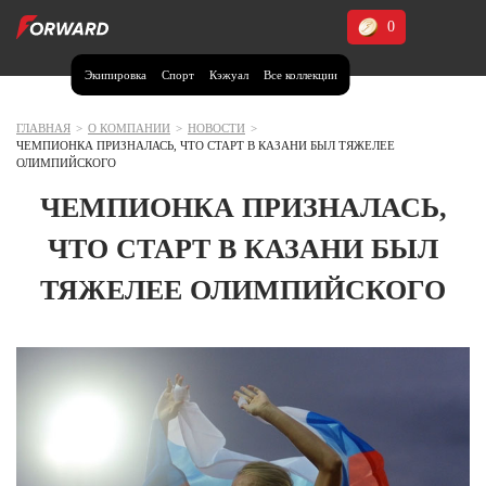
0
Экипировка
Спорт
Кэжуал
Все коллекции
Москва и МО
Архангельская область (1)
ГЛАВНАЯ
>
О КОМПАНИИ
>
НОВОСТИ
>
ЧЕМПИОНКА ПРИЗНАЛАСЬ, ЧТО СТАРТ В КАЗАНИ БЫЛ ТЯЖЕЛЕЕ
Волгоградская область (1)
ОЛИМПИЙСКОГО
Воронежская область (1)
ЧЕМПИОНКА ПРИЗНАЛАСЬ,
Дагестан (2)
ЧТО СТАРТ В КАЗАНИ БЫЛ
Иркутская область (2)
ТЯЖЕЛЕЕ ОЛИМПИЙСКОГО
Калининградская область (1)
Кемеровская область (2)
Краснодарский край (5)
Красноярский край (5)
Курская область (1)
Москва и МО (14)
Нижегородская область (1)