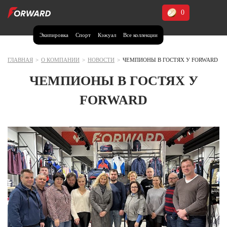
0
Экипировка
Спорт
Кэжуал
Все коллекции
Москва и МО
Архангельская область (1)
ГЛАВНАЯ
>
О КОМПАНИИ
>
НОВОСТИ
>
ЧЕМПИОНЫ В ГОСТЯХ У FORWARD
Волгоградская область (1)
ЧЕМПИОНЫ В ГОСТЯХ У
Воронежская область (1)
FORWARD
Дагестан (2)
Иркутская область (2)
Калининградская область (1)
Кемеровская область (2)
Краснодарский край (5)
Красноярский край (5)
Курская область (1)
Москва и МО (14)
Нижегородская область (1)