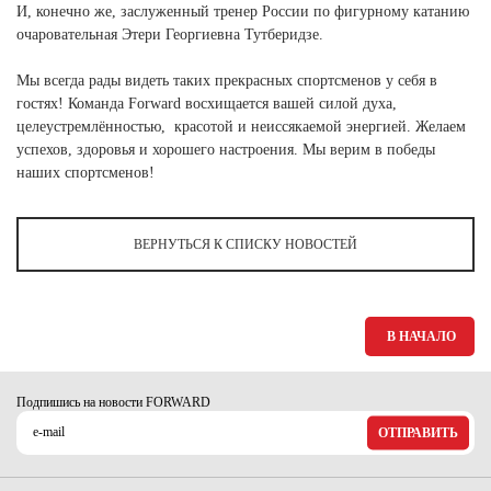
Ханты-Мансийский автономный округ (3)
И, конечно же, заслуженный тренер России по фигурному катанию
очаровательная Этери Георгиевна Тутберидзе.
Челябинская область (2)
Мы всегда рады видеть таких прекрасных спортсменов у себя в
Ямало-Ненецкий автономный округ (1)
гостях! Команда Forward восхищается вашей силой духа,
Ярославская область (1)
целеустремлённостью, красотой и неиссякаемой энергией. Желаем
успехов, здоровья и хорошего настроения. Мы верим в победы
наших спортсменов!
ВЕРНУТЬСЯ К СПИСКУ НОВОСТЕЙ
В НАЧАЛО
Подпишись на новости FORWARD
ОТПРАВИТЬ