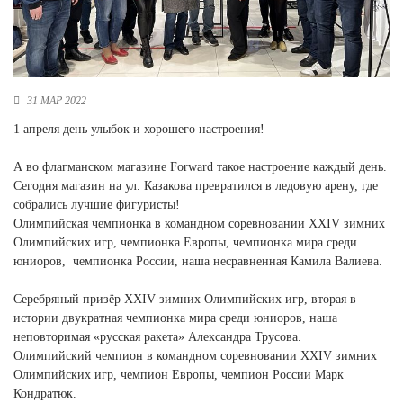
Новосибирская область (3)
Омская область (5)
Республика Башкортостан (3)
31 МАР 2022
Республика Крым (1)
Республика Татарстан (2)
1 апреля день улыбок и хорошего настроения!
Ростовская область (2)
А во флагманском магазине Forward такое настроение каждый день.
Самарская область (1)
Сегодня магазин на ул. Казакова превратился в ледовую арену, где
Санкт-Петербург и ЛО (3)
собрались лучшие фигуристы!
Саратовская область (1)
Олимпийская чемпионка в командном соревновании XXIV зимних
Свердловская область (5)
Олимпийских игр, чемпионка Европы, чемпионка мира среди
Северная Осетия (2)
юниоров, чемпионка России, наша несравненная Камила Валиева.
Смоленская область (1)
Ставропольский край (5)
Серебряный призёр XXIV зимних Олимпийских игр, вторая в
Томская область (1)
истории двукратная чемпионка мира среди юниоров, наша
Тульская область (1)
неповторимая «русская ракета» Александра Трусова.
Тюменская область (3)
Олимпийский чемпион в командном соревновании XXIV зимних
Олимпийских игр, чемпион Европы, чемпион России Марк
Хакасия (1)
Кондратюк.