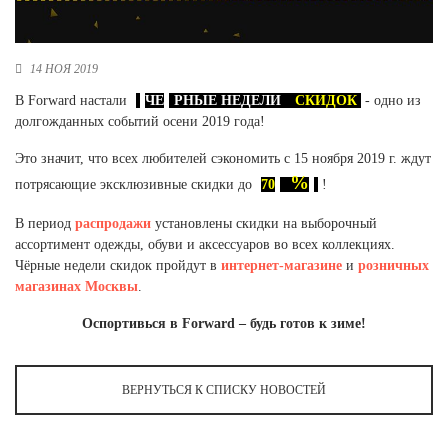
Новосибирская область (3)
Омская область (5)
14 НОЯ 2019
Республика Башкортостан (3)
В Forward настали
ЧЕ
РНЫЕ НЕДЕЛИ
СКИДОК
- одно из
Республика Крым (1)
долгожданных событий осени 2019 года!
Республика Татарстан (2)
Ростовская область (2)
Это значит, что всех любителей сэкономить с 15 ноября 2019 г. ждут
%
потрясающие эксклюзивные скидки до
70
!
Самарская область (1)
Санкт-Петербург и ЛО (3)
В период
распродажи
установлены скидки на выборочный
Саратовская область (1)
ассортимент одежды, обуви и аксессуаров во всех коллекциях.
Свердловская область (5)
Чёрные недели скидок пройдут в
интернет-магазине
и
розничных
Северная Осетия (2)
магазинах Москвы
.
Смоленская область (1)
Ставропольский край (5)
Оспортивься в Forward – будь готов к зиме!
Томская область (1)
Тульская область (1)
ВЕРНУТЬСЯ К СПИСКУ НОВОСТЕЙ
Тюменская область (3)
Хакасия (1)