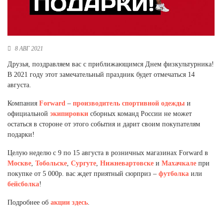
Новосибирская область (3)
Омская область (5)
Республика Башкортостан (3)
8 АВГ 2021
Республика Крым (1)
Друзья, поздравляем вас с приближающимся Днем физкультурника!
Республика Татарстан (2)
В 2021 году этот замечательный праздник будет отмечаться 14
Ростовская область (2)
августа.
Самарская область (1)
Компания
Forward
–
производитель
спортивной одежды
и
Санкт-Петербург и ЛО (3)
официальной
экипировки
сборных команд России не может
Саратовская область (1)
остаться в стороне от этого события и дарит своим покупателям
Свердловская область (5)
подарки!
Северная Осетия (2)
Смоленская область (1)
Целую неделю с 9 по 15 августа в розничных магазинах Forward в
Ставропольский край (5)
Москве
,
Тобольске
,
Сургуте
,
Нижневартовске
и
Махачкале
при
покупке от 5 000р. вас ждет приятный сюрприз –
футболка
или
Томская область (1)
бейсболка
!
Тульская область (1)
Тюменская область (3)
Подробнее об
акции здесь
.
Хакасия (1)