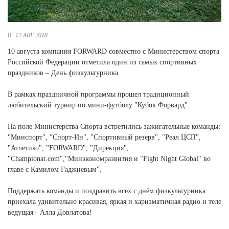
Новосибирская область (3)
Омская область (5)
12 АВГ 2018
Республика Башкортостан (3)
10 августа компания FORWARD совместно с Министерством спорта
Республика Крым (1)
Российской Федерации отметила один из самых спортивных
Республика Татарстан (2)
праздников – День физкультурника.
Ростовская область (2)
В рамках праздничной программы прошел традиционный
Самарская область (1)
любительский турнир по мини-футболу "Кубок Форвард".
Санкт-Петербург и ЛО (3)
Саратовская область (1)
На поле Министерства Спорта встретились зажигательные команды:
Свердловская область (5)
"Минспорт", "Спорт-Ин", "Спортивный резерв", "Реал ЦСП",
Северная Осетия (2)
"Атлетико", "FORWARD", "Дирекция",
Смоленская область (1)
"Championat.com","Минэкономразвития и "Fight Night Global" во
Ставропольский край (5)
главе с Камилом Гаджиевым".
Томская область (1)
Поддержать команды и поздравить всех с днём физкультурника
Тульская область (1)
приехала удивительно красивая, яркая и харизматичная радио и теле
Тюменская область (3)
ведущая - Алла Довлатова!
Хакасия (1)