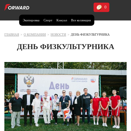
0
Экипировка
Спорт
Кэжуал
Все коллекции
Москва и МО
Архангельская область (1)
ГЛАВНАЯ
>
О КОМПАНИИ
>
НОВОСТИ
>
ДЕНЬ ФИЗКУЛЬТУРНИКА
Волгоградская область (1)
ДЕНЬ ФИЗКУЛЬТУРНИКА
Воронежская область (1)
Дагестан (2)
Иркутская область (2)
Калининградская область (1)
Кемеровская область (2)
Краснодарский край (5)
Красноярский край (5)
Курская область (1)
Москва и МО (14)
Нижегородская область (1)