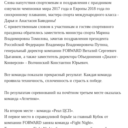
Ханты-Мансийский автономный округ (3)
Слова напутствия спортсменам и поздравления с праздником
озвучили чемпионки мира 2017 года и Европы 2018 года по
Челябинская область (2)
синхронному плаванию, мастера спорта международного класса -
Дарья и Анастасия Баяндины!
Ямало-Ненецкий автономный округ (1)
С приветственным словом к участникам и гостям спортивного
Ярославская область (1)
праздника обратились заместитель министра спорта Марина
Владимировна Томилова, зачитав поздравления президента
Российской Федерации Владимира Владимировича Путина,
генеральный директор компании FORWARD Виталий Сергеевич
Цыганков, а также заместитель директора Объединения «Диалог-
Конверсия» - Волчинский Константин Юрьевич.
Все команды показали прекрасный результат. Каждая команда
проявила техничность, сплоченность и страсть к победе.
По результатам соревнований на почётном третьем месте оказалась
команда «Атлетико».
На втором месте - команда «Реал ЦСП».
И первое место в справедливой борьбе за главный Кубок от
компании FORWARD заняла команда «Fight Night».