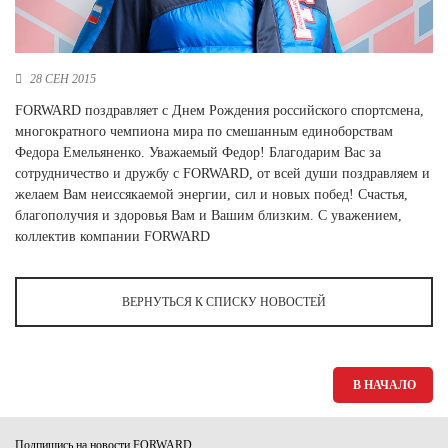
Новосибирская область (3)
Омская область (5)
28 СЕН 2015
Республика Башкортостан (3)
FORWARD поздравляет с Днем Рождения российского спортсмена,
Республика Крым (1)
многократного чемпиона мира по смешанным единоборствам
Республика Татарстан (2)
Федора Емельяненко. Уважаемый Федор! Благодарим Вас за
Ростовская область (2)
сотрудничество и дружбу с FORWARD, от всей души поздравляем и
Самарская область (1)
желаем Вам неиссякаемой энергии, сил и новых побед! Счастья,
Санкт-Петербург и ЛО (3)
благополучия и здоровья Вам и Вашим близким. С уважением,
Саратовская область (1)
коллектив компании FORWARD
Свердловская область (5)
Северная Осетия (2)
Смоленская область (1)
ВЕРНУТЬСЯ К СПИСКУ НОВОСТЕЙ
Ставропольский край (5)
Томская область (1)
Тульская область (1)
В НАЧАЛО
Тюменская область (3)
Хакасия (1)
Подпишись на новости FORWARD