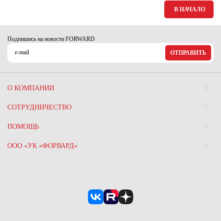
Ханты-Мансийский автономный округ (3)
В НАЧАЛО
Челябинская область (2)
Ямало-Ненецкий автономный округ (1)
Подпишись на новости FORWARD
Ярославская область (1)
ОТПРАВИТЬ
О КОМПАНИИ
СОТРУДНИЧЕСТВО
ПОМОЩЬ
ООО «УК «ФОРВАРД»