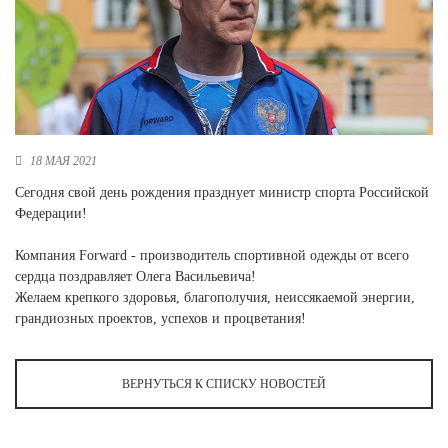
Новосибирская область (3)
Омская область (5)
Республика Башкортостан (3)
Республика Крым (1)
Республика Татарстан (2)
Ростовская область (2)
18 МАЯ 2021
Самарская область (1)
Сегодня свой день рождения празднует министр спорта Российской
Санкт-Петербург и ЛО (3)
Федерации!
Саратовская область (1)
Свердловская область (5)
Компания Forward - производитель спортивной одежды от всего
Северная Осетия (2)
сердца поздравляет Олега Васильевича!
Смоленская область (1)
Желаем крепкого здоровья, благополучия, неиссякаемой энергии,
Ставропольский край (5)
грандиозных проектов, успехов и процветания!
Томская область (1)
Тульская область (1)
ВЕРНУТЬСЯ К СПИСКУ НОВОСТЕЙ
Тюменская область (3)
Хакасия (1)