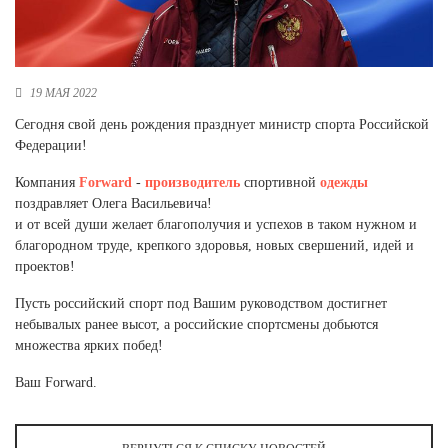
Новосибирская область (3)
Омская область (5)
Республика Башкортостан (3)
19 МАЯ 2022
Республика Крым (1)
Сегодня свой день рождения празднует министр спорта Российской
Республика Татарстан (2)
Федерации!
Ростовская область (2)
Компания
Forward
-
производитель
спортивной
одежды
Самарская область (1)
поздравляет Олега Васильевича!
Санкт-Петербург и ЛО (3)
и от всей души желает благополучия и успехов в таком нужном и
Саратовская область (1)
благородном труде, крепкого здоровья, новых свершений, идей и
Свердловская область (5)
проектов!
Северная Осетия (2)
Смоленская область (1)
Пусть российский спорт под Вашим руководством достигнет
Ставропольский край (5)
небывалых ранее высот, а российские спортсмены добьются
множества ярких побед!
Томская область (1)
Тульская область (1)
Ваш Forward.
Тюменская область (3)
Хакасия (1)