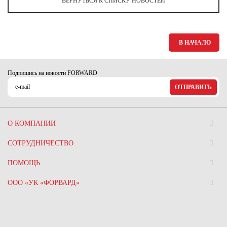
ВЕРНУТЬСЯ К СПИСКУ НОВОСТЕЙ
Ханты-Мансийский автономный округ (3)
Челябинская область (2)
Ямало-Ненецкий автономный округ (1)
В НАЧАЛО
Ярославская область (1)
Подпишись на новости FORWARD
ОТПРАВИТЬ
О КОМПАНИИ
СОТРУДНИЧЕСТВО
ПОМОЩЬ
ООО «УК «ФОРВАРД»