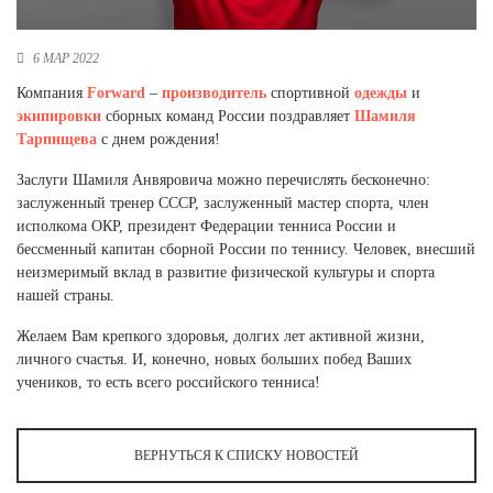
Новосибирская область (3)
Омская область (5)
6 МАР 2022
Компания
Forward
–
производитель
спортивной
одежды
и
Республика Башкортостан (3)
экипировки
сборных команд России поздравляет
Шамиля
Республика Крым (1)
Тарпищева
с днем рождения!
Республика Татарстан (2)
Ростовская область (2)
Заслуги Шамиля Анвяровича можно перечислять бесконечно:
заслуженный тренер СССР, заслуженный мастер спорта, член
Самарская область (1)
исполкома ОКР, президент Федерации тенниса России и
Санкт-Петербург и ЛО (3)
бессменный капитан сборной России по теннису. Человек, внесший
Саратовская область (1)
неизмеримый вклад в развитие физической культуры и спорта
Свердловская область (5)
нашей страны.
Северная Осетия (2)
Смоленская область (1)
Желаем Вам крепкого здоровья, долгих лет активной жизни,
Ставропольский край (5)
личного счастья. И, конечно, новых больших побед Ваших
учеников, то есть всего российского тенниса!
Томская область (1)
Тульская область (1)
Тюменская область (3)
ВЕРНУТЬСЯ К СПИСКУ НОВОСТЕЙ
Хакасия (1)