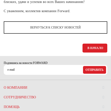
Ханты-Мансийский автономный округ (3)
близких, удачи и успехов во всех Ваших начинаниях!
Челябинская область (2)
С уважением, коллектив компании Forward.
Ямало-Ненецкий автономный округ (1)
Ярославская область (1)
ВЕРНУТЬСЯ К СПИСКУ НОВОСТЕЙ
В НАЧАЛО
Подпишись на новости FORWARD
ОТПРАВИТЬ
О КОМПАНИИ
СОТРУДНИЧЕСТВО
ПОМОЩЬ