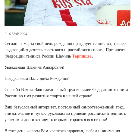
Новосибирская область (3)
Омская область (5)
Республика Башкортостан (3)
Республика Крым (1)
6 МАР 2024
Республика Татарстан (2)
Сегодня 7 марта свой день рождения празднует теннисист, тренер,
Ростовская область (2)
выдающийся деятель советского и российского спорта, Президент
Федерации тенниса России Шамиль
Тарпищев
.
Самарская область (1)
Санкт-Петербург и ЛО (3)
Уважаемый Шамиль Анвярович!
Саратовская область (1)
Свердловская область (5)
Поздравляем Вас с днём Рождения!
Северная Осетия (2)
Смоленская область (1)
Спасибо Вам за Ваш ежедневный труд во главе Федерации тенниса
Ставропольский край (5)
России во имя развития спорта в нашей стране!
Томская область (1)
Ваш безусловный авторитет, постоянный самоотверженный труд,
Тульская область (1)
внимательное и чуткое руководство привели российский теннис к
Тюменская область (3)
успехам и достижениям, которыми гордится вся страна!
Хакасия (1)
В этот день желаем Вам крепкого здоровья, любви и внимания