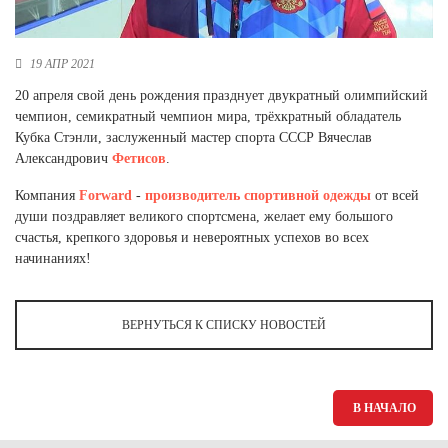
Новосибирская область (3)
Омская область (5)
19 АПР 2021
Республика Башкортостан (3)
20 апреля свой день рождения празднует двукратный олимпийский
Республика Крым (1)
чемпион, семикратный чемпион мира, трёхкратный обладатель
Республика Татарстан (2)
Кубка Стэнли, заслуженный мастер спорта СССР Вячеслав
Ростовская область (2)
Александрович
Фетисов
.
Самарская область (1)
Компания
Forward
-
производитель
спортивной одежды
от всей
Санкт-Петербург и ЛО (3)
души поздравляет великого спортсмена, желает ему большого
Саратовская область (1)
счастья, крепкого здоровья и невероятных успехов во всех
Свердловская область (5)
начинаниях!
Северная Осетия (2)
Смоленская область (1)
Ставропольский край (5)
ВЕРНУТЬСЯ К СПИСКУ НОВОСТЕЙ
Томская область (1)
Тульская область (1)
Тюменская область (3)
В НАЧАЛО
Хакасия (1)