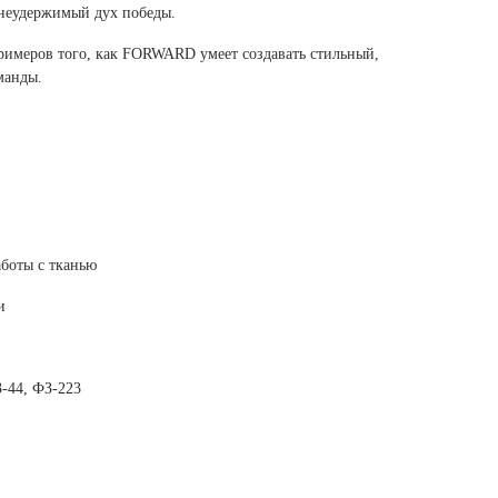
Ямало-Ненецкий автономный округ
 неудержимый дух победы.
(1)
римеров того, как FORWARD умеет создавать стильный,
Ярославская область (1)
манды.
боты с тканью
и
-44, ФЗ-223