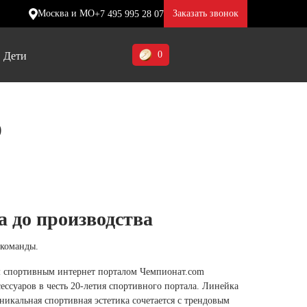
Москва и МО
Заказать звонок
+7 495 995 28 07
0
Дети
Ставропольский край (5)
D
Томская область (1)
ие
ие
ие
Тульская область (1)
отинки
отинки
отинки
Тюменская область (3)
жа
жа
жа
 до производства
Хакасия (1)
Ханты-Мансийский автономный
 команды.
округ (3)
м спортивным интернет порталом Чемпионат.com
Челябинская область (2)
ессуаров в честь 20-летия спортивного портала. Линейка
никальная спортивная эстетика сочетается с трендовым