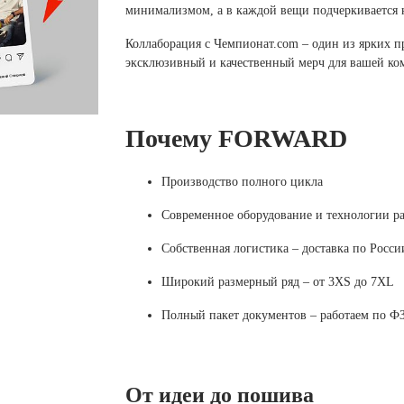
 белье
ы
 белье
Санкт-Петербург и ЛО (3)
ский край (5)
минимализмом, а в каждой вещи подчеркивается
 и пуховики
Саратовская область (1)
область (1)
Коллаборация с Чемпионат.com – один из ярких п
ы
ы
Свердловская область (5)
эксклюзивный и качественный мерч для вашей ко
 и пуховики
 и пуховики
и МО (14)
Северная Осетия (2)
Смоленская область (1)
ССУАРЫ
Почему FORWARD
ССУАРЫ
ССУАРЫ
ые уборы
Производство полного цикла
и рюкзаки
Современное оборудование и технологии ра
ые уборы
нца
ые уборы
Собственная логистика – доставка по Росси
и рюкзаки
ки, варежки
и рюкзаки
нца
нца
Широкий размерный ряд – от 3XS до 7XL
ки, варежки
ки, варежки
Полный пакет документов – работаем по ФЗ
От идеи до пошива