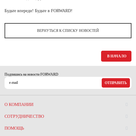
Ханты-Мансийский автономный округ (3)
Будьте впереди! Будьте в FORWARD!
Челябинская область (2)
Ямало-Ненецкий автономный округ (1)
Ярославская область (1)
ВЕРНУТЬСЯ К СПИСКУ НОВОСТЕЙ
В НАЧАЛО
Подпишись на новости FORWARD
ОТПРАВИТЬ
О КОМПАНИИ
СОТРУДНИЧЕСТВО
ПОМОЩЬ