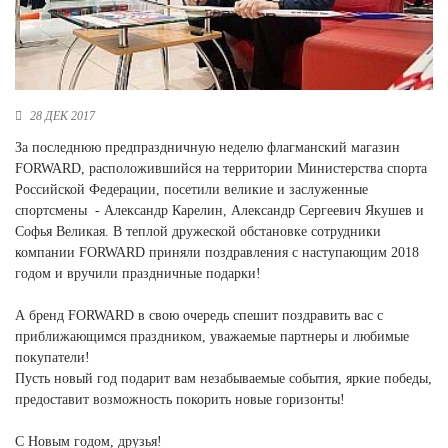
Новосибирская область (3)
Омская область (5)
Республика Башкортостан (3)
Республика Крым (1)
28 ДЕК 2017
Республика Татарстан (2)
За последнюю предпраздничную неделю флагманский магазин
Ростовская область (2)
FORWARD, расположившийся на территории Министерства спорта
Российской Федерации, посетили великие и заслуженные
Самарская область (1)
спортсмены - Александр Карелин, Александр Сергеевич Якушев и
Санкт-Петербург и ЛО (3)
Софья Великая. В теплой дружеской обстановке сотрудники
Саратовская область (1)
компании FORWARD приняли поздравления с наступающим 2018
Свердловская область (5)
годом и вручили праздничные подарки!
Северная Осетия (2)
Смоленская область (1)
А бренд FORWARD в свою очередь спешит поздравить вас с
Ставропольский край (5)
приближающимся праздником, уважаемые партнеры и любимые
Томская область (1)
покупатели!
Тульская область (1)
Пусть новый год подарит вам незабываемые события, яркие победы,
Тюменская область (3)
предоставит возможность покорить новые горизонты!
Хакасия (1)
С Новым годом, друзья!