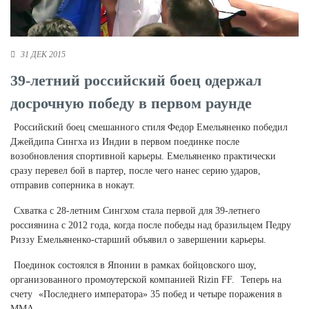
Новосибирская область (3)
Омская область (5)
31 ДЕК 2015
Республика Башкортостан (3)
39-летний российский боец одержал
Республика Крым (1)
Республика Татарстан (2)
досрочную победу в первом раунде
Ростовская область (2)
Российский боец смешанного стиля Федор Емельяненко победил
Самарская область (1)
Джейдипа Сингха из Индии в первом поединке после
Санкт-Петербург и ЛО (3)
возобновления спортивной карьеры. Емельяненко практически
Саратовская область (1)
сразу перевел бой в партер, после чего нанес серию ударов,
Свердловская область (5)
отправив соперника в нокаут.
Северная Осетия (2)
Смоленская область (1)
Схватка с 28-летним Сингхом стала первой для 39-летнего
Ставропольский край (5)
россиянина с 2012 года, когда после победы над бразильцем Педру
Риззу Емельяненко-старший объявил о завершении карьеры.
Томская область (1)
Тульская область (1)
Поединок состоялся в Японии в рамках бойцовского шоу,
Тюменская область (3)
организованного промоутерской компанией Rizin FF.
Теперь на
счету
«Последнего императора» 35 побед и четыре поражения в
Хакасия (1)
ММА.