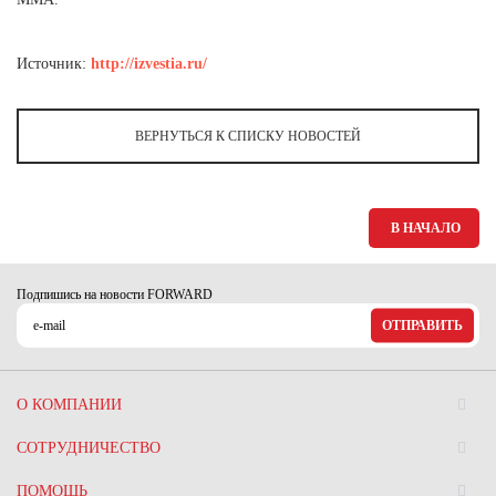
Ханты-Мансийский автономный округ (3)
Челябинская область (2)
Источник:
http://izvestia.ru/
Ямало-Ненецкий автономный округ (1)
Ярославская область (1)
ВЕРНУТЬСЯ К СПИСКУ НОВОСТЕЙ
В НАЧАЛО
Подпишись на новости FORWARD
ОТПРАВИТЬ
О КОМПАНИИ
СОТРУДНИЧЕСТВО
ПОМОЩЬ