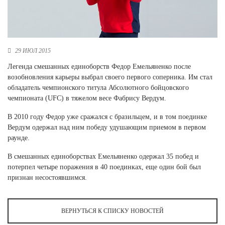
Новосибирская область (3)
Омская область (5)
Республика Башкортостан (3)
29 ИЮЛ 2015
Республика Крым (1)
Легенда смешанных единоборств Федор Емельяненко после
Республика Татарстан (2)
возобновления карьеры выбрал своего первого соперника. Им стал
Ростовская область (2)
обладатель чемпионского титула Абсолютного бойцовского
Самарская область (1)
чемпионата (UFC) в тяжелом весе Фабрису Вердум.
Санкт-Петербург и ЛО (3)
В 2010 году Федор уже сражался с бразильцем, и в том поединке
Саратовская область (1)
Вердум одержал над ним победу удушающим приемом в первом
Свердловская область (5)
раунде.
Северная Осетия (2)
Смоленская область (1)
В смешанных единоборствах Емельяненко одержал 35 побед и
Ставропольский край (5)
потерпел четыре поражения в 40 поединках, еще один бой был
Томская область (1)
признан несостоявшимся.
Тульская область (1)
Тюменская область (3)
ВЕРНУТЬСЯ К СПИСКУ НОВОСТЕЙ
Хакасия (1)