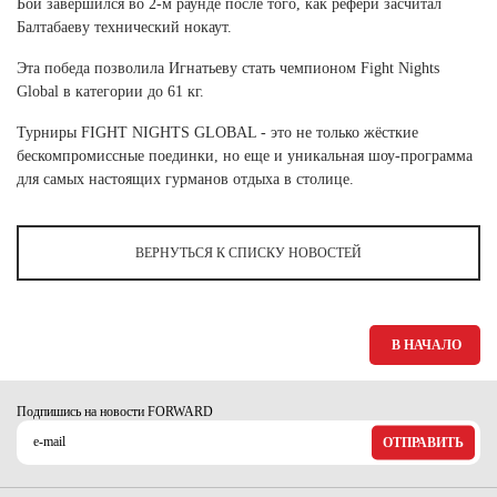
Бой завершился во 2-м раунде после того, как рефери засчитал
Ханты-Мансийский автономный округ (3)
Балтабаеву технический нокаут.
Челябинская область (2)
Эта победа позволила Игнатьеву стать чемпионом Fight Nights
Ямало-Ненецкий автономный округ (1)
Global в категории до 61 кг.
Ярославская область (1)
Турниры FIGHT NIGHTS GLOBAL - это не только жёсткие
бескомпромиссные поединки, но еще и уникальная шоу-программа
для самых настоящих гурманов отдыха в столице.
ВЕРНУТЬСЯ К СПИСКУ НОВОСТЕЙ
В НАЧАЛО
Подпишись на новости FORWARD
ОТПРАВИТЬ