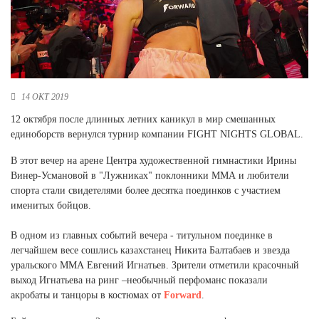
Новосибирская область (3)
Омская область (5)
Республика Башкортостан (3)
Республика Крым (1)
Республика Татарстан (2)
14 ОКТ 2019
Ростовская область (2)
12 октября после длинных летних каникул в мир смешанных
единоборств вернулся турнир компании FIGHT NIGHTS GLOBAL.
Самарская область (1)
Санкт-Петербург и ЛО (3)
В этот вечер на арене Центра художественной гимнастики Ирины
Саратовская область (1)
Винер-Усмановой в "Лужниках" поклонники ММА и любители
Свердловская область (5)
спорта стали свидетелями более десятка поединков с участием
Северная Осетия (2)
именитых бойцов.
Смоленская область (1)
Ставропольский край (5)
В одном из главных событий вечера - титульном поединке в
легчайшем весе сошлись казахстанец Никита Балтабаев и звезда
Томская область (1)
уральского ММА Евгений Игнатьев. Зрители отметили красочный
Тульская область (1)
выход Игнатьева на ринг –необычный перфоманс показали
Тюменская область (3)
акробаты и танцоры в костюмах от
Forward
.
Хакасия (1)