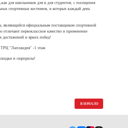
Ямало-Ненецкий автономный округ
как для школьников для и для студентов, с посещения
ьных спортивных костюмов, в которых каждый день
(1)
Ярославская область (1)
ды, являющийся официальным поставщиком спортивной
ю отличают первоклассное качество и применение
х достижений и ярких побед!
, ТРЦ "Лапландия" -1 этаж
 скидки и сюрпризы!
В НАЧАЛО