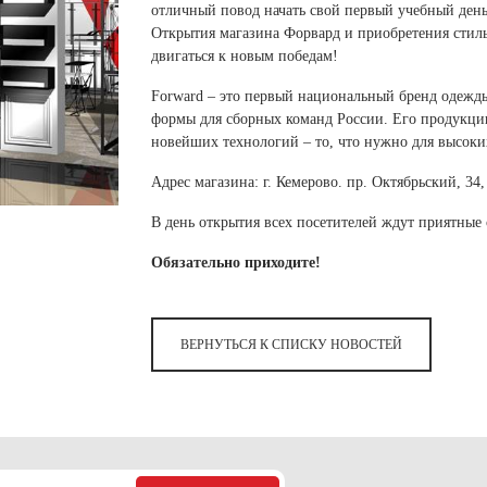
 белье
ы
 белье
Санкт-Петербург и ЛО (3)
отличный повод начать свой первый учебный день,
ский край (5)
 и пуховики
Открытия магазина Форвард и приобретения стил
Саратовская область (1)
область (1)
ы
ы
двигаться к новым победам!
Свердловская область (5)
 и пуховики
 и пуховики
и МО (14)
Forward – это первый национальный бренд одеж
Северная Осетия (2)
формы для сборных команд России. Его продукци
Смоленская область (1)
ССУАРЫ
новейших технологий – то, что нужно для высоки
Адрес магазина: г. Кемерово. пр. Октябрьский, 34
ССУАРЫ
ССУАРЫ
ые уборы
В день открытия всех посетителей ждут приятные
и рюкзаки
Обязательно приходите!
ые уборы
нца
ые уборы
и рюкзаки
ки, варежки
и рюкзаки
нца
нца
ВЕРНУТЬСЯ К СПИСКУ НОВОСТЕЙ
ки, варежки
ки, варежки