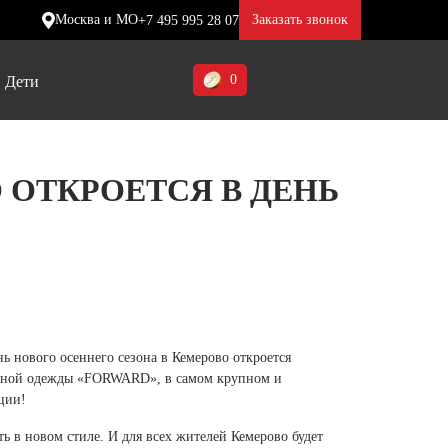
Москва и МО
Заказать звонок
+7 495 995 28 07
0
Дети
Ставропольский край (5)
ОТКРОЕТСЯ В ДЕНЬ
Томская область (1)
ие
ие
ие
Тульская область (1)
отинки
отинки
отинки
Тюменская область (3)
жа
жа
жа
Хакасия (1)
Ханты-Мансийский автономный
нь нового осеннего сезона в Кемерово откроется
округ (3)
ивной одежды «FORWARD», в самом крупном и
ции!
Челябинская область (2)
ь в новом стиле. И для всех жителей Кемерово будет