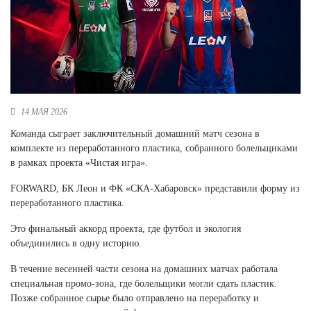
Новосибирская область (3)
Омская область (5)
Республика Башкортостан (3)
Республика Крым (1)
Республика Татарстан (2)
Ростовская область (2)
14 МАЯ 2026
Самарская область (1)
Команда сыграет заключительный домашний матч сезона в
Санкт-Петербург и ЛО (3)
комплекте из переработанного пластика, собранного болельщиками
Саратовская область (1)
в рамках проекта «Чистая игра».
Свердловская область (5)
FORWARD, БК Леон и ФК «СКА-Хабаровск» представили форму из
Северная Осетия (2)
переработанного пластика.
Смоленская область (1)
Ставропольский край (5)
Это финальный аккорд проекта, где футбол и экология
объединились в одну историю.
Томская область (1)
Тульская область (1)
В течение весенней части сезона на домашних матчах работала
Тюменская область (3)
специальная промо-зона, где болельщики могли сдать пластик.
Позже собранное сырье было отправлено на переработку и
Хакасия (1)