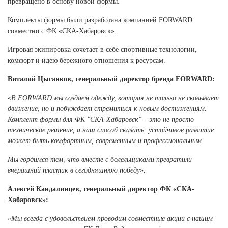
превращено в основу новой формы.
Ханты-Мансийский автономный округ (3)
Комплекты формы были разработана компанией FORWARD
Челябинская область (2)
совместно с ФК «СКА-Хабаровск».
Ямало-Ненецкий автономный округ (1)
Игровая экипировка сочетает в себе спортивные технологии,
Ярославская область (1)
комфорт и идею бережного отношения к ресурсам.
Виталий Цыганков, генеральный директор бренда FORWARD:
«В FORWARD мы создаем одежду, которая не только не сковывает
движение, но и побуждает стремиться к новым достижениям.
Комплект формы для ФК "СКА-Хабаровск" – это не просто
техническое решение, а наш способ сказать: устойчивое развитие
может быть комфортным, современным и профессиональным.
Мы гордимся тем, что вместе с болельщиками превратили
вчерашний пластик в сегодняшнюю победу».
Алексей Кандалинцев, генеральный директор ФК «СКА-
Хабаровск»:
«‎Мы всегда с удовольствием проводим совместные акции с нашим