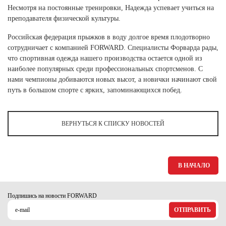
Ханты-Мансийский автономный округ (3)
Несмотря на постоянные тренировки, Надежда успевает учиться на
преподавателя физической культуры.
Челябинская область (2)
Российская федерация прыжков в воду долгое время плодотворно
Ямало-Ненецкий автономный округ (1)
сотрудничает с компанией FORWARD. Специалисты Форварда рады,
Ярославская область (1)
что спортивная одежда нашего производства остается одной из
наиболее популярных среди профессиональных спортсменов. С
нами чемпионы добиваются новых высот, а новички начинают свой
путь в большом спорте с ярких, запоминающихся побед.
ВЕРНУТЬСЯ К СПИСКУ НОВОСТЕЙ
В НАЧАЛО
Подпишись на новости FORWARD
ОТПРАВИТЬ