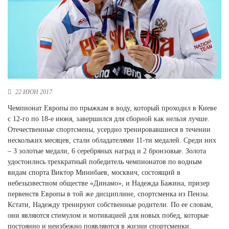
Новосибирская область (3)
Омская область (5)
Республика Башкортостан (3)
Республика Крым (1)
Республика Татарстан (2)
Ростовская область (2)
22 ИЮН 2017
Самарская область (1)
Чемпионат Европы по прыжкам в воду, который проходил в Киеве
Санкт-Петербург и ЛО (3)
с 12-го по 18-е июня, завершился для сборной как нельзя лучше.
Саратовская область (1)
Отечественные спортсмены, усердно тренировавшиеся в течении
Свердловская область (5)
нескольких месяцев, стали обладателями 11-ти медалей. Среди них
Северная Осетия (2)
– 3 золотые медали, 6 серебряных наград и 2 бронзовые. Золота
Смоленская область (1)
удостоились трехкратный победитель чемпионатов по водным
Ставропольский край (5)
видам спорта Виктор Минибаев, москвич, состоящий в
Томская область (1)
небезызвестном обществе «Динамо», и Надежда Бажина, призер
Тульская область (1)
первенств Европы в той же дисциплине, спортсменка из Пензы.
Тюменская область (3)
Кстати, Надежду тренируют собственные родители. По ее словам,
они являются стимулом и мотивацией для новых побед, которые
Хакасия (1)
постоянно и неизбежно появляются в жизни спортсменки.