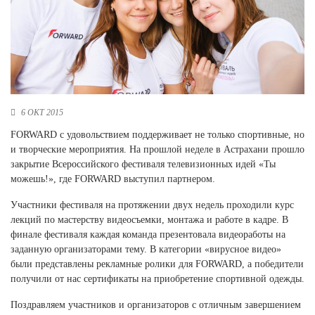
Новосибирская область (3)
Омская область (5)
Республика Башкортостан (3)
Республика Крым (1)
Республика Татарстан (2)
Ростовская область (2)
6 ОКТ 2015
Самарская область (1)
FORWARD с удовольствием поддерживает не только спортивные, но
Санкт-Петербург и ЛО (3)
и творческие мероприятия. На прошлой неделе в Астрахани прошло
Саратовская область (1)
закрытие Всероссийского фестиваля телевизионных идей «Ты
Свердловская область (5)
можешь!», где FORWARD выступил партнером.
Северная Осетия (2)
Участники фестиваля на протяжении двух недель проходили курс
Смоленская область (1)
лекций по мастерству видеосъемки, монтажа и работе в кадре. В
Ставропольский край (5)
финале фестиваля каждая команда презентовала видеоработы на
Томская область (1)
заданную организаторами тему. В категории «вирусное видео»
Тульская область (1)
были представлены рекламные ролики для FORWARD, а победители
Тюменская область (3)
получили от нас сертификаты на приобретение спортивной одежды.
Хакасия (1)
Поздравляем участников и организаторов с отличным завершением