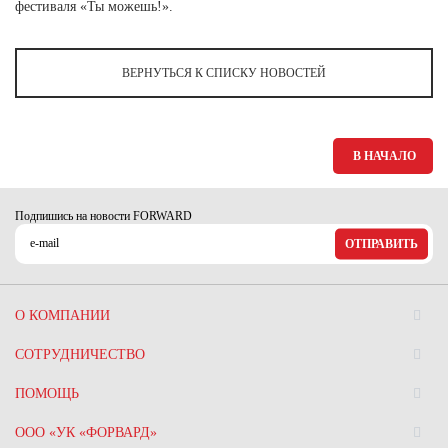
Ханты-Мансийский автономный округ (3)
фестиваля «Ты можешь!».
Челябинская область (2)
ВЕРНУТЬСЯ К СПИСКУ НОВОСТЕЙ
Ямало-Ненецкий автономный округ (1)
Ярославская область (1)
В НАЧАЛО
Подпишись на новости FORWARD
ОТПРАВИТЬ
О КОМПАНИИ
СОТРУДНИЧЕСТВО
ПОМОЩЬ
ООО «УК «ФОРВАРД»