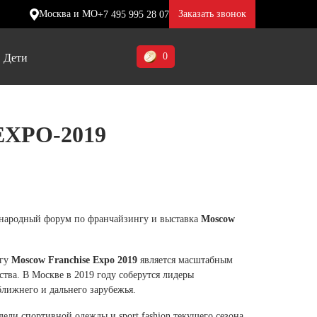
Москва и МО
Заказать звонок
+7 495 995 28 07
0
Дети
Ставропольский край (5)
XPO-2019
Томская область (1)
ие
ие
ие
Тульская область (1)
отинки
отинки
отинки
Тюменская область (3)
жа
жа
жа
народный форум по франчайзингу и выставка
Moscow
Хакасия (1)
Ханты-Мансийский автономный
нгу
Moscow Franchise Expo 2019
является масштабным
округ (3)
тва. В Москве в 2019 году соберутся лидеры
ближнего и дальнего зарубежья.
Челябинская область (2)
ели спортивной одежды и sport fashion текущего сезона,