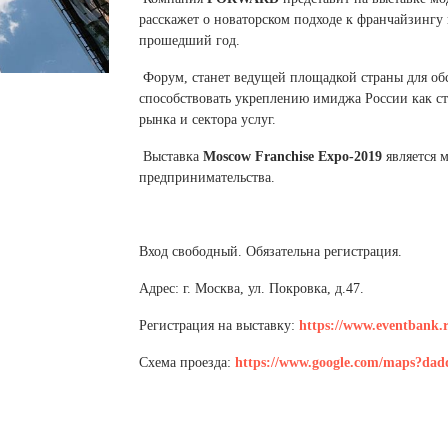
 белье
ы
 белье
Санкт-Петербург и ЛО (3)
ский край (5)
расскажет о новаторском подходе к франчайзингу
 и пуховики
Саратовская область (1)
прошедший год.
область (1)
ы
ы
Свердловская область (5)
 и пуховики
 и пуховики
Форум, станет ведущей площадкой страны для об
и МО (14)
Северная Осетия (2)
способствовать укреплению имиджа России как с
рынка и сектора услуг.
Смоленская область (1)
ССУАРЫ
Выставка
Moscow Franchise Expo-2019
является 
предпринимательства.
ССУАРЫ
ССУАРЫ
ые уборы
и рюкзаки
ые уборы
нца
ые уборы
Вход свободный. Обязательна регистрация.
и рюкзаки
ки, варежки
и рюкзаки
Адрес: г. Москва, ул. Покровка, д.47.
нца
нца
Регистрация на выставку:
https://www.eventbank.ru
ки, варежки
ки, варежки
Схема проезда:
https://www.google.com/maps?dad