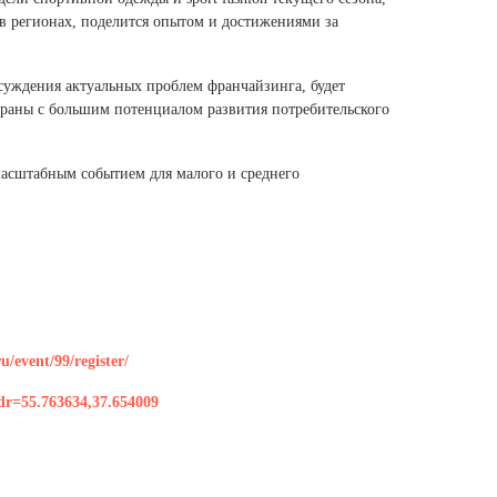
Ямало-Ненецкий автономный округ
 в регионах, поделится опытом и достижениями за
(1)
Ярославская область (1)
суждения актуальных проблем франчайзинга, будет
траны с большим потенциалом развития потребительского
масштабным событием для малого и среднего
/event/99/register/
dr=55.763634,37.654009