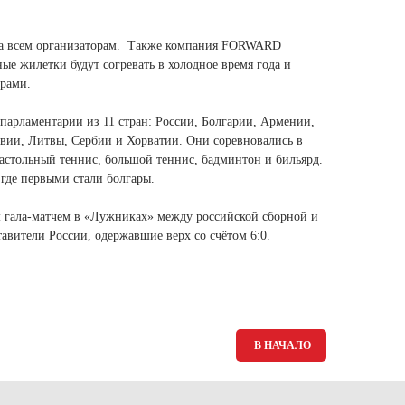
Ямало-Ненецкий автономный округ
(1)
на всем организаторам. Также компания FORWARD
Ярославская область (1)
е жилетки будут согревать в холодное время года и
арами.
парламентарии из 11 стран: России, Болгарии, Армении,
твии, Литвы, Сербии и Хорватии. Они соревновались в
настольный теннис, большой теннис, бадминтон и бильярд.
 где первыми стали болгары.
 гала-матчем в «Лужниках» между российской сборной и
авители России, одержавшие верх со счётом 6:0.
В НАЧАЛО