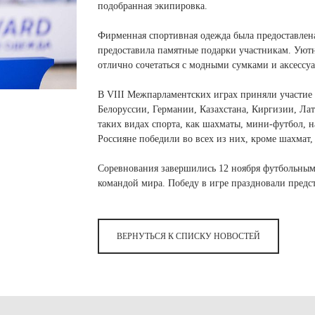
 белье
ы
 белье
Санкт-Петербург и ЛО (3)
подобранная экипировка.
ский край (5)
 и пуховики
Саратовская область (1)
область (1)
Фирменная спортивная одежда была предоставле
ы
ы
Свердловская область (5)
предоставила памятные подарки участникам. Уютны
 и пуховики
 и пуховики
и МО (14)
отлично сочетаться с модными сумками и аксессу
Северная Осетия (2)
Смоленская область (1)
ССУАРЫ
В VIII Межпарламентских играх приняли участие 
Белоруссии, Германии, Казахстана, Киргизии, Ла
таких видах спорта, как шахматы, мини-футбол, 
ССУАРЫ
ССУАРЫ
Россияне победили во всех из них, кроме шахмат,
ые уборы
и рюкзаки
Соревнования завершились 12 ноября футбольным
ые уборы
нца
ые уборы
командой мира. Победу в игре праздновали предст
и рюкзаки
ки, варежки
и рюкзаки
нца
нца
ки, варежки
ки, варежки
ВЕРНУТЬСЯ К СПИСКУ НОВОСТЕЙ