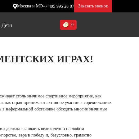
Москва и МО
Заказать звонок
+7 495 995 28 07
0
Дети
Ставропольский край (5)
МЕНТСКИХ ИГРАХ!
Томская область (1)
ие
ие
ие
Тульская область (1)
отинки
отинки
отинки
Тюменская область (3)
жа
жа
жа
живает столь значимое спортивное мероприятие, как
Хакасия (1)
зных стран принимают активное участие в соревнованиях
Ханты-Мансийский автономный
ь в неформальной обстановке обсудить многие значимые
округ (3)
Челябинская область (2)
ии должна выглядеть великолепно на любом
порство, вера в победу и, безусловно, грамотно