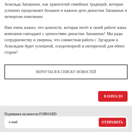
Ханты-Мансийский автономный округ (3)
Аскольда Запашных, как хранителей семейных традиций, которые
успешно продолжают большое и важное дело династии Запашных в
Челябинская область (2)
четвертом поколении.
Ямало-Ненецкий автономный округ (1)
Нам очень важно, что ценности, которые несёт в своей работе наша
Ярославская область (1)
компания совпадают с ценностями династии Запашных! Мы рады
сотрудничеству и уверены, что совместная работа с Эдгардом и
Аскольдом будет успешной, плодотворной и интересной для обеих
сторон!
ВЕРНУТЬСЯ К СПИСКУ НОВОСТЕЙ
В НАЧАЛО
Подпишись на новости FORWARD
ОТПРАВИТЬ