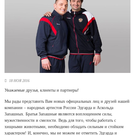
Новосибирская область (3)
Омская область (5)
Республика Башкортостан (3)
Республика Крым (1)
Республика Татарстан (2)
Ростовская область (2)
Самарская область (1)
Санкт-Петербург и ЛО (3)
Саратовская область (1)
Свердловская область (5)
18 НОЯ 2016
Северная Осетия (2)
Смоленская область (1)
Уважаемые друзья, клиенты и партнеры!
Ставропольский край (5)
Мы рады представить Вам новых официальных лиц и друзей нашей
Томская область (1)
компании – народных артистов России Эдгарда и Аскольда
Тульская область (1)
Запашных. Братья Запашные являются воплощением силы,
Тюменская область (3)
мужественности и смелости. Ведь для того, чтобы работать с
хищными животными, необходимо обладать сильным и стойким
Хакасия (1)
характером! И, конечно, мы не можем не отметить Эдгарда и