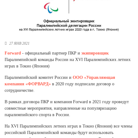
Новосибирская область (3)
Омская область (5)
Республика Башкортостан (3)
Республика Крым (1)
Республика Татарстан (2)
27 ЯНВ 2021
Ростовская область (2)
Forward
- официальный партнер ПКР и
экипировщик
Самарская область (1)
Паралимпийской команды России на XVI Паралимпийских летних
Санкт-Петербург и ЛО (3)
играх в Токио (Япония)
Саратовская область (1)
Паралимпийский комитет России и
ООО «Управляющая
Свердловская область (5)
компания «ФОРВАРД»
в 2020 году подписали договор о
Северная Осетия (2)
сотрудничестве.
Смоленская область (1)
Ставропольский край (5)
В рамках договора ПКР и компания Forward в 2021 году проведут
совместные мероприятия, направленные на популяризацию
Томская область (1)
паралимпийского спорта в России.
Тульская область (1)
Тюменская область (3)
На XVI Паралимпийских летних играх в Токио (Япония) все члены
российской Паралимпийской команды будут использовать
Хакасия (1)