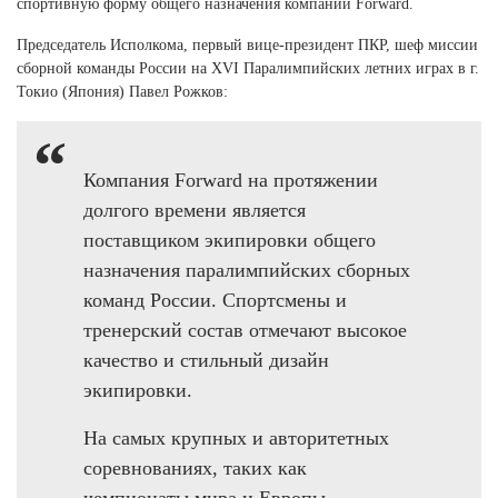
спортивную форму общего назначения компании Forward.
Ханты-Мансийский автономный округ (3)
Челябинская область (2)
Председатель Исполкома, первый вице-президент ПКР, шеф миссии
сборной команды России на XVI Паралимпийских летних играх в г.
Ямало-Ненецкий автономный округ (1)
Токио (Япония) Павел Рожков:
Ярославская область (1)
Компания Forward на протяжении
долгого времени является
поставщиком экипировки общего
назначения паралимпийских сборных
команд России. Спортсмены и
тренерский состав отмечают высокое
качество и стильный дизайн
экипировки.
На самых крупных и авторитетных
соревнованиях, таких как
чемпионаты мира и Европы,