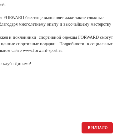
Ямало-Ненецкий автономный округ
ей.
(1)
ния FORWARD блестяще выполняет даже такие сложные
Ярославская область (1)
, благодаря многолетнему опыту и высочайшему мастерству
хоккея и поклонники спортивной одежды FORWARD смогут
ь ценные спортивные подарки. Подробности в социальных
ном сайте www.forward-sport.ru
о клуба Динамо!
В НАЧАЛО