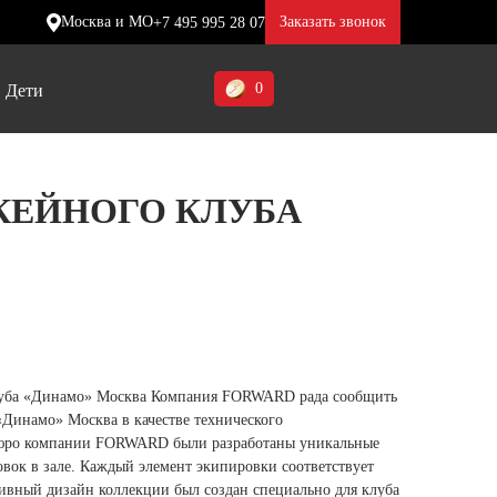
Москва и МО
Заказать звонок
+7 495 995 28 07
0
Дети
Ставропольский край (5)
КЕЙНОГО КЛУБА
Томская область (1)
ие
ие
ие
Тульская область (1)
отинки
отинки
отинки
Тюменская область (3)
жа
жа
жа
Хакасия (1)
Ханты-Мансийский автономный
уба «Динамо» Москва Компания FORWARD рада сообщить
округ (3)
Динамо» Москва в качестве технического
бюро компании FORWARD были разработаны уникальные
Челябинская область (2)
вок в зале. Каждый элемент экипировки соответствует
ивный дизайн коллекции был создан специально для клуба