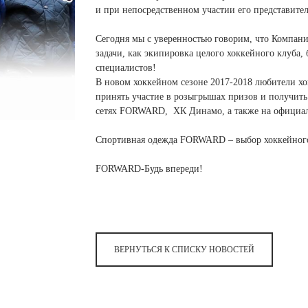
 белье
ы
 белье
Санкт-Петербург и ЛО (3)
ский край (5)
и при непосредственном участии его представител
 и пуховики
Саратовская область (1)
область (1)
ы
ы
Сегодня мы с уверенностью говорим, что Компа
Свердловская область (5)
 и пуховики
 и пуховики
задачи, как экипировка целого хоккейного клуба
и МО (14)
Северная Осетия (2)
специалистов!
В новом хоккейном сезоне 2017-2018 любители 
Смоленская область (1)
ССУАРЫ
принять участие в розыгрышах призов и получит
сетях FORWARD, ХК Динамо, а также на официаль
ССУАРЫ
ССУАРЫ
ые уборы
Спортивная одежда FORWARD – выбор хоккейног
и рюкзаки
FORWARD-Будь впереди!
ые уборы
нца
ые уборы
и рюкзаки
ки, варежки
и рюкзаки
нца
нца
ки, варежки
ки, варежки
ВЕРНУТЬСЯ К СПИСКУ НОВОСТЕЙ