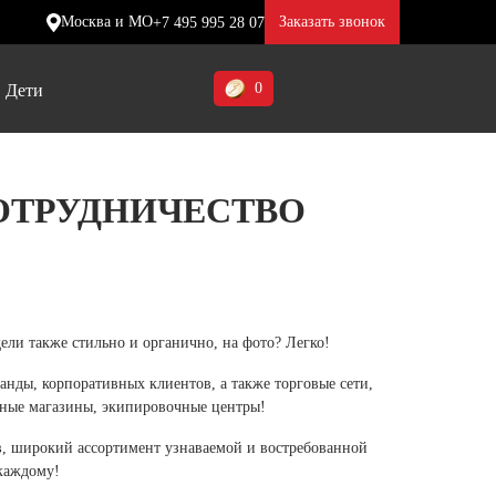
Москва и МО
Заказать звонок
+7 495 995 28 07
0
Дети
Ставропольский край (5)
ОТРУДНИЧЕСТВО
Томская область (1)
ие
ие
ие
Тульская область (1)
отинки
отинки
отинки
Тюменская область (3)
жа
жа
жа
ели также стильно и органично, на фото? Легко!
Хакасия (1)
нды, корпоративных клиентов, а также торговые сети,
Ханты-Мансийский автономный
ные магазины, экипировочные центры!
округ (3)
в, широкий ассортимент узнаваемой и востребованной
Челябинская область (2)
каждому!