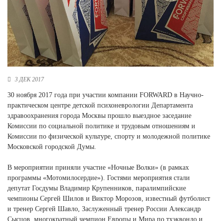
Новосибирская область (3)
Омская область (5)
Республика Башкортостан (3)
Республика Крым (1)
Республика Татарстан (2)
Ростовская область (2)
3 ДЕК 2017
Самарская область (1)
30 ноября 2017 года при участии компании FORWARD в Научно-
Санкт-Петербург и ЛО (3)
практическом центре детской психоневрологии Департамента
Саратовская область (1)
здравоохранения города Москвы прошло выездное заседание
Свердловская область (5)
Комиссии по социальной политике и трудовым отношениям и
Северная Осетия (2)
Комиссии по физической культуре, спорту и молодежной политике
Смоленская область (1)
Московской городской Думы.
Ставропольский край (5)
В мероприятии приняли участие «Ночные Волки» (в рамках
Томская область (1)
программы «Мотомилосердие»). Гостями мероприятия стали
Тульская область (1)
депутат Госдумы Владимир Крупенников, паралимпийские
Тюменская область (3)
чемпионы Сергей Шилов и Виктор Морозов, известный футболист
и тренер Сергей Шавло, Заслуженный тренер России Александр
Хакасия (1)
Сысцов, многократный чемпион Европы и Мира по тхэквондо и