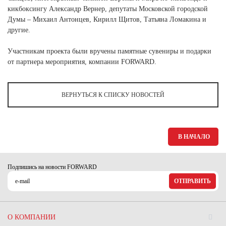
Ханты-Мансийский автономный округ (3)
кикбоксингу Александр Вернер, депутаты Московской городской
Думы – Михаил Антонцев, Кирилл Щитов, Татьяна Ломакина и
Челябинская область (2)
другие.
Ямало-Ненецкий автономный округ (1)
Ярославская область (1)
Участникам проекта были вручены памятные сувениры и подарки
от партнера мероприятия, компании FORWARD.
ВЕРНУТЬСЯ К СПИСКУ НОВОСТЕЙ
В НАЧАЛО
Подпишись на новости FORWARD
ОТПРАВИТЬ
О КОМПАНИИ