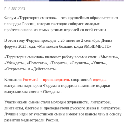
Новосибирская область (3)
6 АВГ 2023
Омская область (5)
Форум «Территория смыслов» – это крупнейшая образовательная
площадка России, которая ежегодно собирает молодых
Республика Башкортостан (3)
профессионалов из самых разных отраслей со всей страны.
Республика Крым (1)
Республика Татарстан (2)
В этом году Форума проходит с 26 июля по 2 сентября. Девиз
Ростовская область (2)
форума 2023 года: «Мы можем больше, когда #МЫВМЕСТЕ»
Самарская область (1)
«Территория смыслов» включает работу восьми смен: «Мыслить»,
Санкт-Петербург и ЛО (3)
«Убеждать», «Помогать», «Творить», «Служить», «Учить»,
Саратовская область (1)
«Открывать» и «Действовать».
Свердловская область (5)
Северная Осетия (2)
Компания
Forward
- -
производитель
спортивной
одежды
Смоленская область (1)
выступила партнером Форума и подарила памятные подарки
Ставропольский край (5)
выпускникам сметы «Убеждать».
Томская область (1)
Участниками смены стали молодые журналисты, литераторы,
Тульская область (1)
лингвисты, блогеры и преподаватели русского языка и литературы.
Тюменская область (3)
Лучшие идеи от участников смены имеют все шансы лечь в основу
развития медиаотрасли России.
Хакасия (1)