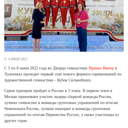
Новосибирская область (3)
Омская область (5)
Республика Башкортостан (3)
Республика Крым (1)
Республика Татарстан (2)
Ростовская область (2)
Самарская область (1)
6 ИЮН 2022
Санкт-Петербург и ЛО (3)
Саратовская область (1)
С 5 по 8 июня 2022 года во Дворце гимнастики
Ирины Винер
в
Свердловская область (5)
Лужниках проходит первый этап нового формата соревнований по
Северная Осетия (2)
художественной гимнастике - Кубок Сильнейших.
Смоленская область (1)
Ставропольский край (5)
Серия турниров пройдет в России в 3 этапа. В первом этапе в
Москве принимают участие лидеры сборной команды России,
Томская область (1)
лучшие гимнастки и команды групповых упражнений по итогам
Тульская область (1)
Чемпионата России, лучшие юниорки и команды групповых
Тюменская область (3)
упражнений по итогам Первенства России, а также участницы из
других стран.
Хакасия (1)