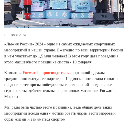
Новосибирская область (3)
Омская область (5)
Республика Башкортостан (3)
Республика Крым (1)
9 ФЕВ 2024
Республика Татарстан (2)
«Лыжня России» 2024 - одно из самых ожидаемых спортивных
Ростовская область (2)
мероприятий в нашей стране. Ежегодно по всей территории России
Самарская область (1)
в нем участвует до 1,5 млн человек! В этом году дата проведения
Санкт-Петербург и ЛО (3)
этого масштабного праздника спорта - 10 февраля.
Саратовская область (1)
Свердловская область (5)
Компания
Forward
-
производитель
спортивной одежды
Северная Осетия (2)
традиционно выступает партнеров Подмосковного этапа гонки и
Смоленская область (1)
предоставляет призы победителям соревнований: подарочные
Ставропольский край (5)
сертификаты, действительные в розничных магазинах Forward г.
Москвы.
Томская область (1)
Тульская область (1)
Мы рады быть частью этого праздника, ведь общая цель таких
Тюменская область (3)
мероприятий всегда одна - мотивировать людей вести здоровый
образ жизни и заниматься спортом!
Хакасия (1)