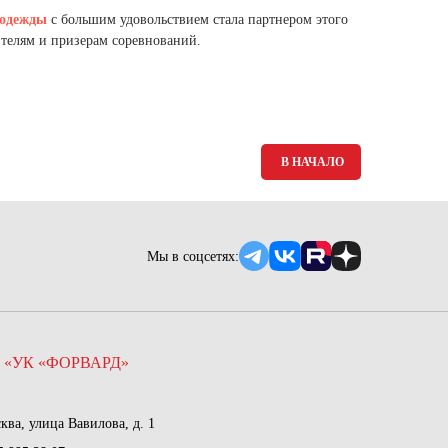
Ямало-Ненецкий автономный округ
 одежды
с большим удовольствием стала партнером этого
(1)
телям и призерам соревнований.
Ярославская область (1)
В НАЧАЛО
Мы в соцсетях:
 «УК «ФОРВАРД»
сква, улица Вавилова, д. 1