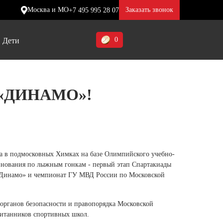
Москва и МО
Заказать звонок
+7 495 995 28 07
0
Дети
Ставропольский край (5)
«ДИНАМО»!
Томская область (1)
ие
ие
ие
Тульская область (1)
отинки
отинки
отинки
Тюменская область (3)
жа
жа
жа
а в подмосковных Химках на базе Олимпийского учебно-
Хакасия (1)
внования по лыжным гонкам - первый этап Спартакиады
Ханты-Мансийский автономный
«Динамо» и чемпионат ГУ МВД России по Московской
округ (3)
 органов безопасности и правопорядка Московской
Челябинская область (2)
спитанников спортивных школ.