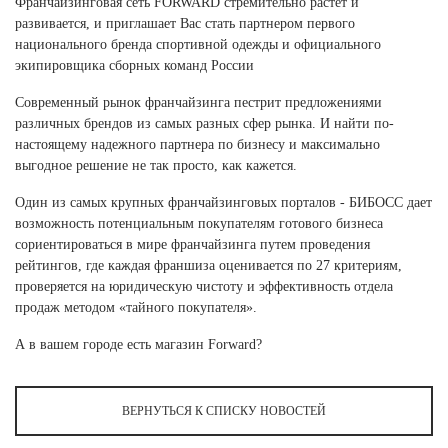
Франчайзинговая сеть FORWARD стремительно растет и
Ханты-Мансийский автономный округ (3)
развивается, и приглашает Вас стать партнером первого
Челябинская область (2)
национального бренда спортивной одежды и официального
экипировщика сборных команд России
Ямало-Ненецкий автономный округ (1)
Ярославская область (1)
Современный рынок франчайзинга пестрит предложениями
различных брендов из самых разных сфер рынка. И найти по-
настоящему надежного партнера по бизнесу и максимально
выгодное решение не так просто, как кажется.
Один из самых крупных франчайзинговых порталов - БИБОСС дает
возможность потенциальным покупателям готового бизнеса
сориентироваться в мире франчайзинга путем проведения
рейтингов, где каждая франшиза оценивается по 27 критериям,
проверяется на юридическую чистоту и эффективность отдела
продаж методом «тайного покупателя».
А в вашем городе есть магазин Forward?
ВЕРНУТЬСЯ К СПИСКУ НОВОСТЕЙ