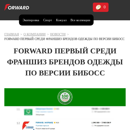
0
Экипировка
Спорт
Кэжуал
Все коллекции
Москва и МО
Архангельская область (1)
ГЛАВНАЯ
>
О КОМПАНИИ
>
НОВОСТИ
>
FORWARD ПЕРВЫЙ СРЕДИ ФРАНШИЗ БРЕНДОВ ОДЕЖДЫ ПО ВЕРСИИ БИБОСС
Волгоградская область (1)
FORWARD ПЕРВЫЙ СРЕДИ
Воронежская область (1)
ФРАНШИЗ БРЕНДОВ ОДЕЖДЫ
Дагестан (2)
ПО ВЕРСИИ БИБОСС
Иркутская область (2)
Калининградская область (1)
Кемеровская область (2)
Краснодарский край (5)
Красноярский край (5)
Курская область (1)
Москва и МО (14)
Нижегородская область (1)