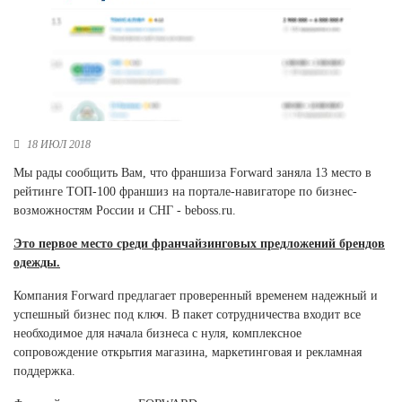
Новосибирская область (3)
Омская область (5)
Республика Башкортостан (3)
Республика Крым (1)
Республика Татарстан (2)
Ростовская область (2)
18 ИЮЛ 2018
Самарская область (1)
Мы рады сообщить Вам, что франшиза Forward заняла 13 место в
Санкт-Петербург и ЛО (3)
рейтинге ТОП-100 франшиз на портале-навигаторе по бизнес-
Саратовская область (1)
возможностям России и СНГ - beboss.ru.
Свердловская область (5)
Это первое место среди франчайзинговых предложений брендов
Северная Осетия (2)
одежды.
Смоленская область (1)
Ставропольский край (5)
Компания Forward предлагает проверенный временем надежный и
успешный бизнес под ключ. В пакет сотрудничества входит все
Томская область (1)
необходимое для начала бизнеса с нуля, комплексное
Тульская область (1)
сопровождение открытия магазина, маркетинговая и рекламная
Тюменская область (3)
поддержка.
Хакасия (1)