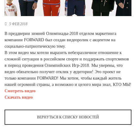
Новосибирская область (3)
Омская область (5)
5 ФЕВ 2018
Республика Башкортостан (3)
В преддверии зимней Олимпиады-2018 отделом маркетинга
Республика Крым (1)
компании FORWARD был создан видеоролик с акцентом на
Республика Татарстан (2)
социально-патриотическую тему.
Ростовская область (2)
В этом видео мы хотели выразить небезразличное отношение к
Самарская область (1)
сложной ситуации в российском спорте и поддержать спортсменов
Санкт-Петербург и ЛО (3)
в период проведения Олимпийских Игр-2018. Мы уверены, что
Саратовская область (1)
видео обязательно получит отклик у аудитории! Это проект не
Свердловская область (5)
только компании FORWARD! Мы хотим, чтобы каждый житель
Северная Осетия (2)
нашей огромной страны, а возможно и целого мира знал, КТО МЫ!
Смоленская область (1)
Смотреть видео
Ставропольский край (5)
Скачать видео
Томская область (1)
Тульская область (1)
ВЕРНУТЬСЯ К СПИСКУ НОВОСТЕЙ
Тюменская область (3)
Хакасия (1)