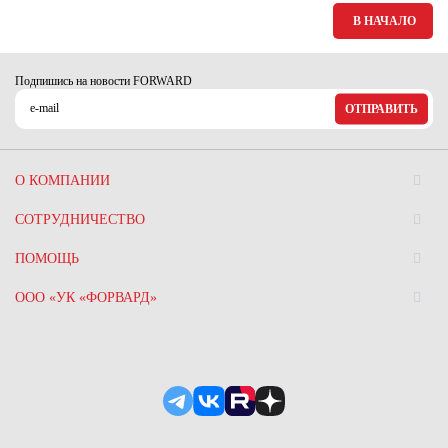
Ханты-Мансийский автономный округ (3)
В НАЧАЛО
Челябинская область (2)
Ямало-Ненецкий автономный округ (1)
Подпишись на новости FORWARD
Ярославская область (1)
ОТПРАВИТЬ
О КОМПАНИИ
СОТРУДНИЧЕСТВО
ПОМОЩЬ
ООО «УК «ФОРВАРД»