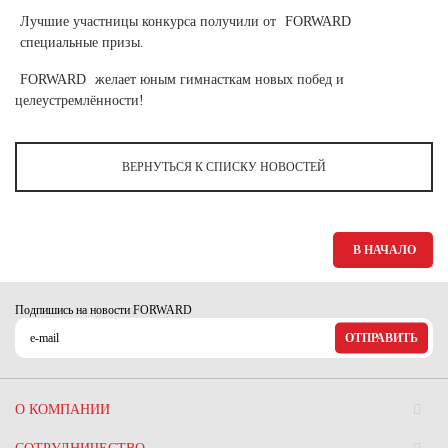
Ханты-Мансийский автономный округ (3)
Лучшие участницы конкурса получили от
FORWARD
Челябинская область (2)
специальные призы.
Ямало-Ненецкий автономный округ (1)
FORWARD
желает юным гимнасткам новых побед и
Ярославская область (1)
целеустремлённости!
ВЕРНУТЬСЯ К СПИСКУ НОВОСТЕЙ
В НАЧАЛО
Подпишись на новости FORWARD
ОТПРАВИТЬ
О КОМПАНИИ