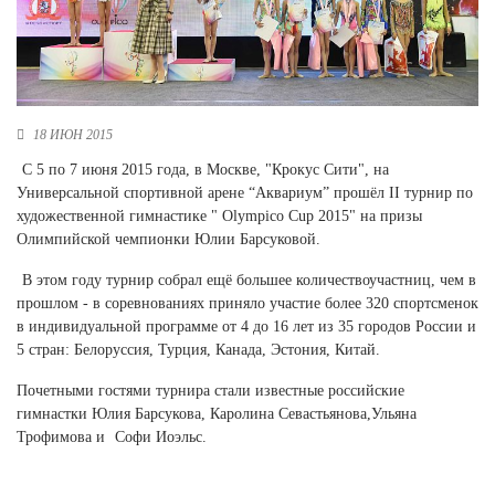
Новосибирская область (3)
Омская область (5)
Республика Башкортостан (3)
Республика Крым (1)
18 ИЮН 2015
Республика Татарстан (2)
С 5 по 7 июня 2015 года, в Москве, "Крокус Сити", на
Ростовская область (2)
Универсальной спортивной арене “Аквариум” прошёл II турнир по
Самарская область (1)
художественной гимнастике " Olympico Cup 2015" на призы
Санкт-Петербург и ЛО (3)
Олимпийской чемпионки Юлии Барсуковой.
Саратовская область (1)
В этом году турнир собрал ещё большее количествоучастниц, чем в
Свердловская область (5)
прошлом - в соревнованиях приняло участие более 320 спортсменок
Северная Осетия (2)
в индивидуальной программе от 4 до 16 лет из 35 городов России и
Смоленская область (1)
5 стран: Белоруссия, Турция, Канада, Эстония, Китай.
Ставропольский край (5)
Томская область (1)
Почетными гостями турнира стали известные российские
Тульская область (1)
гимнастки Юлия Барсукова, Каролина Севастьянова,Ульяна
Тюменская область (3)
Трофимова и
Софи Иоэльс.
Хакасия (1)