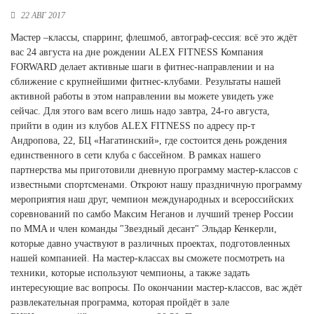
Ханты-Мансийский автономный округ (3)
22 АВГ 2017
Челябинская область (2)
Мастер –классы, спарринг, флешмоб, автограф-сессия: всё это ждёт
вас 24 августа на дне рождении ALEX FITNESS Компания
Ямало-Ненецкий автономный округ (1)
FORWARD делает активные шаги в фитнес-направлении и на
Ярославская область (1)
сближение с крупнейшими фитнес-клубами. Результаты нашей
активной работы в этом направлении вы можете увидеть уже
сейчас. Для этого вам всего лишь надо завтра, 24-го августа,
прийти в один из клубов ALEX FITNESS по адресу пр-т
Андропова, 22, БЦ «Нагатинский», где состоится день рождения
единственного в сети клуба с бассейном. В рамках нашего
партнерства мы приготовили дневную программу мастер-классов с
известными спортсменами. Откроют нашу праздничную программу
мероприятия наш друг, чемпион международных и всероссийских
соревнований по самбо Максим Неганов и лучший тренер России
по MMA и член команды "Звездный десант" Эльдар Кенкерли,
которые давно участвуют в различных проектах, подготовленных
нашей компанией. На мастер-классах вы сможете посмотреть на
техники, которые используют чемпионы, а также задать
интересующие вас вопросы. По окончании мастер-классов, вас ждёт
развлекательная программа, которая пройдёт в зале