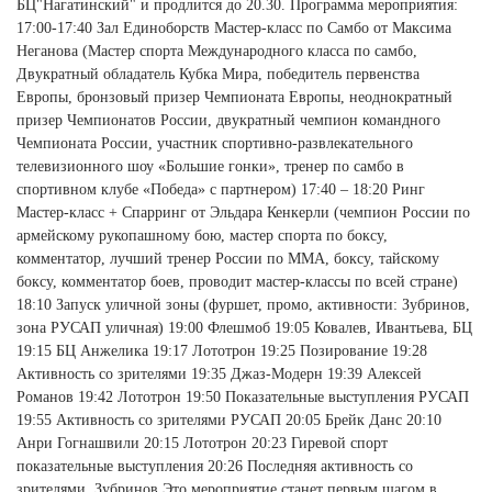
БЦ"Нагатинский" и продлится до 20.30. Программа мероприятия:
17:00-17:40 Зал Единоборств Мастер-класс по Самбо от Максима
Неганова (Мастер спорта Международного класса по самбо,
Двукратный обладатель Кубка Мира, победитель первенства
Европы, бронзовый призер Чемпионата Европы, неоднократный
призер Чемпионатов России, двукратный чемпион командного
Чемпионата России, участник спортивно-развлекательного
телевизионного шоу «Большие гонки», тренер по самбо в
спортивном клубе «Победа» с партнером) 17:40 – 18:20 Ринг
Мастер-класс + Спарринг от Эльдара Кенкерли (чемпион России по
армейскому рукопашному бою, мастер спорта по боксу,
комментатор, лучший тренер России по ММА, боксу, тайскому
боксу, комментатор боев, проводит мастер-классы по всей стране)
18:10 Запуск уличной зоны (фуршет, промо, активности: Зубринов,
зона РУСАП уличная) 19:00 Флешмоб 19:05 Ковалев, Ивантьева, БЦ
19:15 БЦ Анжелика 19:17 Лототрон 19:25 Позирование 19:28
Активность со зрителями 19:35 Джаз-Модерн 19:39 Алексей
Романов 19:42 Лототрон 19:50 Показательные выступления РУСАП
19:55 Активность со зрителями РУСАП 20:05 Брейк Данс 20:10
Анри Гогнашвили 20:15 Лототрон 20:23 Гиревой спорт
показательные выступления 20:26 Последняя активность со
зрителями, Зубринов Это мероприятие станет первым шагом в