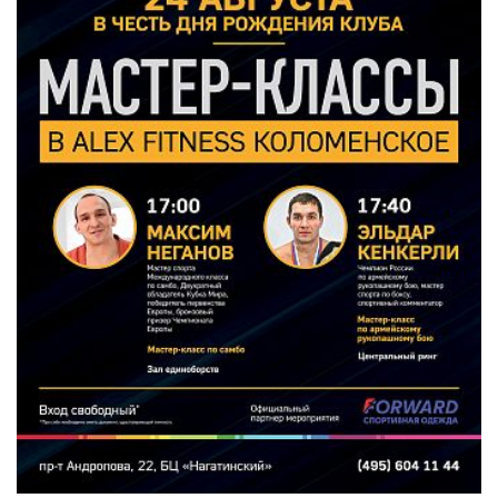
Новосибирская область (3)
Омская область (5)
Республика Башкортостан (3)
Республика Крым (1)
Республика Татарстан (2)
Ростовская область (2)
Самарская область (1)
Санкт-Петербург и ЛО (3)
Саратовская область (1)
Свердловская область (5)
Северная Осетия (2)
Смоленская область (1)
Ставропольский край (5)
Томская область (1)
Тульская область (1)
Тюменская область (3)
Хакасия (1)